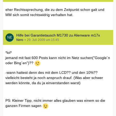
eher Rechtssprechung, die zu dem Zeitpunkt schon galt und
MM sich somit rechtswidrig verhalten hat.
Hilfe bei Garantietausch M1730 zu Alienware m17x
Nero
29. Juli 2009 um 15:45
*lol*
jemand mit fast 600 Posts kann nicht im Netz suchen("Google`n
oder Bing`en")??
-wann hattest denn des mit dem LCD?? und den 10%??
vielleicht besteht ja noch anspruch drauf. (Was aber schwer
werden könnte, da du ja einverstanden warst)
PS: Kleiner Tipp, nicht immer alles glauben was einem so die
ganzen Firmen sagen