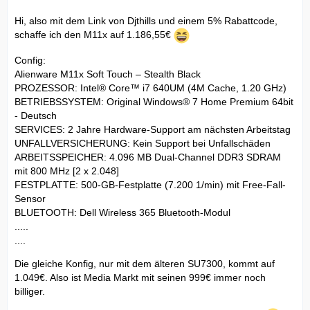
Hi, also mit dem Link von Djthills und einem 5% Rabattcode,
schaffe ich den M11x auf 1.186,55€
Config:
Alienware M11x Soft Touch – Stealth Black
PROZESSOR: Intel® Core™ i7 640UM (4M Cache, 1.20 GHz)
BETRIEBSSYSTEM: Original Windows® 7 Home Premium 64bit
- Deutsch
SERVICES: 2 Jahre Hardware-Support am nächsten Arbeitstag
UNFALLVERSICHERUNG: Kein Support bei Unfallschäden
ARBEITSSPEICHER: 4.096 MB Dual-Channel DDR3 SDRAM
mit 800 MHz [2 x 2.048]
FESTPLATTE: 500-GB-Festplatte (7.200 1/min) mit Free-Fall-
Sensor
BLUETOOTH: Dell Wireless 365 Bluetooth-Modul
.....
....
Die gleiche Konfig, nur mit dem älteren SU7300, kommt auf
1.049€. Also ist Media Markt mit seinen 999€ immer noch
billiger.