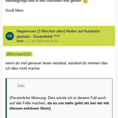
Bestätigungs-Bild in den nächsten MM gehen
Gruß Nero
Nagelneuer (3 Wochen alter) Reifen auf Autobahn
geplatzt - Garantiefall ???
Nero
3. Juli 2009 um 00:10
thomas3112
wenn du mal genauer lesen würdest, würdest du merken das
ich dies nicht mache.
Zitat
(Persönliche Meinung: Dies würde ich in diesem Fall auch
auf alle Fälle machen,
da es um mehr geht als bei mir mit
diesem schönen Stein)