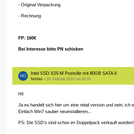
- Original Verpackung
- Rechnung
FP: 160€
Bei Interesse bitte PN schicken
Intel SSD X25-M Postville mit 80GB SATA II
Nohlas
16. Februar 2010 um 08:35
Hi!
Ja es handelt sich hier um eine retail version und nein, ich
Einfach Win7 sauber neuinstallieren...
PS: Die SSD's sind schon im Doppelpack verkauft worden!