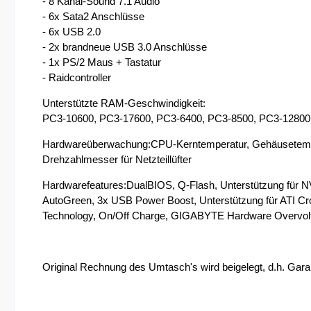
- 8 Kanal-Sound 7.1 Audio
- 6x Sata2 Anschlüsse
- 6x USB 2.0
- 2x brandneue USB 3.0 Anschlüsse
- 1x PS/2 Maus + Tastatur
- Raidcontroller
Unterstützte RAM-Geschwindigkeit:
PC3-10600, PC3-17600, PC3-6400, PC3-8500, PC3-12800
Hardwareüberwachung:CPU-Kerntemperatur, Gehäusetempe
Drehzahlmesser für Netzteillüfter
Hardwarefeatures:DualBIOS, Q-Flash, Unterstützung für
AutoGreen, 3x USB Power Boost, Unterstützung für ATI Cros
Technology, On/Off Charge, GIGABYTE Hardware Overvolt
Original Rechnung des Umtasch's wird beigelegt, d.h. Gara