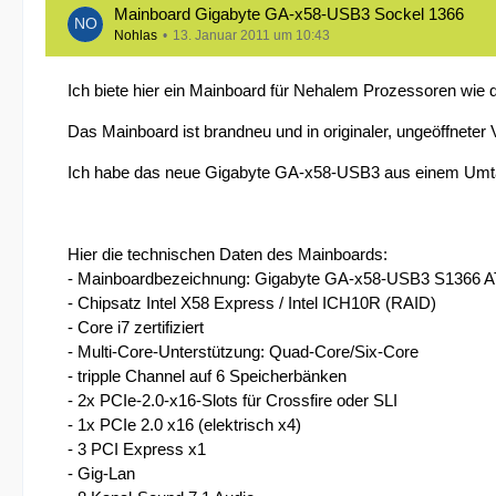
Mainboard Gigabyte GA-x58-USB3 Sockel 1366
Nohlas
13. Januar 2011 um 10:43
Ich biete hier ein Mainboard für Nehalem Prozessoren wie d
Das Mainboard ist brandneu und in originaler, ungeöffneter
Ich habe das neue Gigabyte GA-x58-USB3 aus einem Umtausc
Hier die technischen Daten des Mainboards:
- Mainboardbezeichnung: Gigabyte GA-x58-USB3 S1366 
- Chipsatz Intel X58 Express / Intel ICH10R (RAID)
- Core i7 zertifiziert
- Multi-Core-Unterstützung: Quad-Core/Six-Core
- tripple Channel auf 6 Speicherbänken
- 2x PCIe-2.0-x16-Slots für Crossfire oder SLI
- 1x PCIe 2.0 x16 (elektrisch x4)
- 3 PCI Express x1
- Gig-Lan