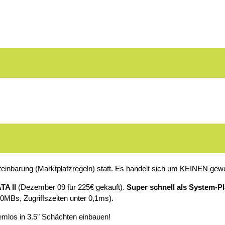
ereinbarung (Marktplatzregeln) statt. Es handelt sich um KEINEN gew
TA II
(Dezember 09 für 225€ gekauft).
Super schnell als System-P
s, Zugriffszeiten unter 0,1ms).
lemlos in 3.5" Schächten einbauen!