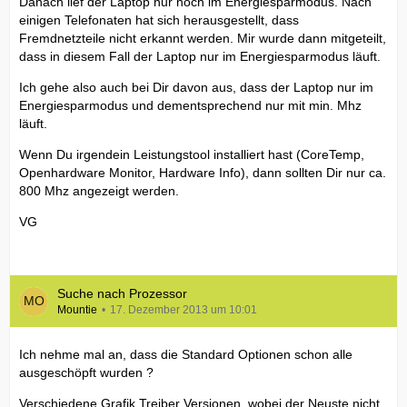
Danach lief der Laptop nur noch im Energiesparmodus. Nach
einigen Telefonaten hat sich herausgestellt, dass
Fremdnetzteile nicht erkannt werden. Mir wurde dann mitgeteilt,
dass in diesem Fall der Laptop nur im Energiesparmodus läuft.
Ich gehe also auch bei Dir davon aus, dass der Laptop nur im
Energiesparmodus und dementsprechend nur mit min. Mhz
läuft.
Wenn Du irgendein Leistungstool installiert hast (CoreTemp,
Openhardware Monitor, Hardware Info), dann sollten Dir nur ca.
800 Mhz angezeigt werden.
VG
Suche nach Prozessor
Mountie
17. Dezember 2013 um 10:01
Ich nehme mal an, dass die Standard Optionen schon alle
ausgeschöpft wurden ?
Verschiedene Grafik Treiber Versionen, wobei der Neuste nicht