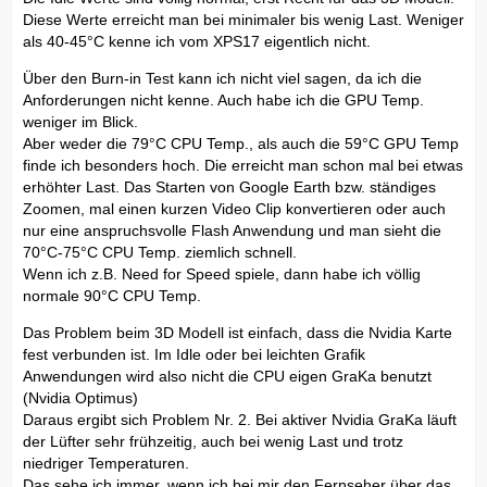
Diese Werte erreicht man bei minimaler bis wenig Last. Weniger
als 40-45°C kenne ich vom XPS17 eigentlich nicht.
Über den Burn-in Test kann ich nicht viel sagen, da ich die
Anforderungen nicht kenne. Auch habe ich die GPU Temp.
weniger im Blick.
Aber weder die 79°C CPU Temp., als auch die 59°C GPU Temp
finde ich besonders hoch. Die erreicht man schon mal bei etwas
erhöhter Last. Das Starten von Google Earth bzw. ständiges
Zoomen, mal einen kurzen Video Clip konvertieren oder auch
nur eine anspruchsvolle Flash Anwendung und man sieht die
70°C-75°C CPU Temp. ziemlich schnell.
Wenn ich z.B. Need for Speed spiele, dann habe ich völlig
normale 90°C CPU Temp.
Das Problem beim 3D Modell ist einfach, dass die Nvidia Karte
fest verbunden ist. Im Idle oder bei leichten Grafik
Anwendungen wird also nicht die CPU eigen GraKa benutzt
(Nvidia Optimus)
Daraus ergibt sich Problem Nr. 2. Bei aktiver Nvidia GraKa läuft
der Lüfter sehr frühzeitig, auch bei wenig Last und trotz
niedriger Temperaturen.
Das sehe ich immer, wenn ich bei mir den Fernseher über das