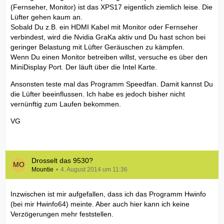
(Fernseher, Monitor) ist das XPS17 eigentlich ziemlich leise. Die
Lüfter gehen kaum an.
Sobald Du z.B. ein HDMI Kabel mit Monitor oder Fernseher
verbindest, wird die Nvidia GraKa aktiv und Du hast schon bei
geringer Belastung mit Lüfter Geräuschen zu kämpfen.
Wenn Du einen Monitor betreiben willst, versuche es über den
MiniDisplay Port. Der läuft über die Intel Karte.
Ansonsten teste mal das Programm Speedfan. Damit kannst Du
die Lüfter beeinflussen. Ich habe es jedoch bisher nicht
vernünftig zum Laufen bekommen.
VG
Drosselt das 9530?
Mountie
4. August 2014 um 11:36
Inzwischen ist mir aufgefallen, dass ich das Programm Hwinfo
(bei mir Hwinfo64) meinte. Aber auch hier kann ich keine
Verzögerungen mehr feststellen.