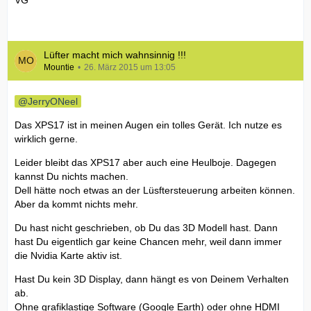
VG
Lüfter macht mich wahnsinnig !!!
Mountie
26. März 2015 um 13:05
JerryONeel
Das XPS17 ist in meinen Augen ein tolles Gerät. Ich nutze es
wirklich gerne.
Leider bleibt das XPS17 aber auch eine Heulboje. Dagegen
kannst Du nichts machen.
Dell hätte noch etwas an der Lüsftersteuerung arbeiten können.
Aber da kommt nichts mehr.
Du hast nicht geschrieben, ob Du das 3D Modell hast. Dann
hast Du eigentlich gar keine Chancen mehr, weil dann immer
die Nvidia Karte aktiv ist.
Hast Du kein 3D Display, dann hängt es von Deinem Verhalten
ab.
Ohne grafiklastige Software (Google Earth) oder ohne HDMI