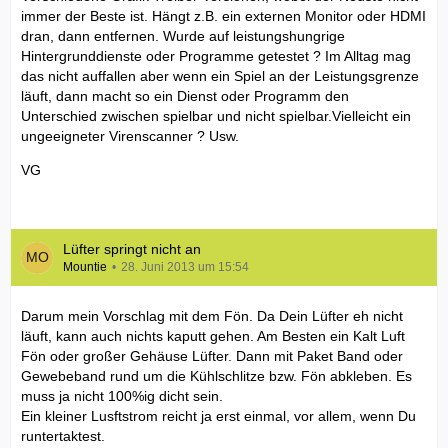
immer der Beste ist. Hängt z.B. ein externen Monitor oder HDMI
dran, dann entfernen. Wurde auf leistungshungrige
Hintergrunddienste oder Programme getestet ? Im Alltag mag
das nicht auffallen aber wenn ein Spiel an der Leistungsgrenze
läuft, dann macht so ein Dienst oder Programm den
Unterschied zwischen spielbar und nicht spielbar.Vielleicht ein
ungeeigneter Virenscanner ? Usw.
VG
Lüfter springt nicht an
Mountie
28. Juni 2013 um 15:54
Darum mein Vorschlag mit dem Fön. Da Dein Lüfter eh nicht
läuft, kann auch nichts kaputt gehen. Am Besten ein Kalt Luft
Fön oder großer Gehäuse Lüfter. Dann mit Paket Band oder
Gewebeband rund um die Kühlschlitze bzw. Fön abkleben. Es
muss ja nicht 100%ig dicht sein.
Ein kleiner Lusftstrom reicht ja erst einmal, vor allem, wenn Du
runtertaktest.