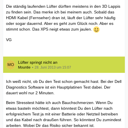
Die ständig laufenden Lüfter dürften meistens in den 3D Lappis
zu finden sein. Das merke ich bei meinem auch. Sobald das
HDMI Kabel (Fernseher) dran ist, läuft der Lüfter sehr häufig
oder sogar dauernd. Aber es geht zum Glück noch. Aber es
stimmt schon. Das XPS neigt etwas zum jaulen.
VG
Lüfter springt nicht an
Mountie
28. Juni 2013 um 15:07
Ich weiß nicht, ob Du den Test schon gemacht hast. Bei der Dell
Diagnostics Software ist ein Hauptplatinen Test dabei. Der
dauert wohl nur 2 Minuten.
Beim Stresstest hätte ich auch Bauchschmerzen. Wenn Du
etwas basteln möchtest, dann könntest Du den Lüfter nach
erfolgreichem Test ja mit einer Batterie oder Netzteil betreiben
und das Kabel nach draußen führen. So könntest Du zumindest
arbeiten. Wobei Dir das Risiko sicher bekannt ist.