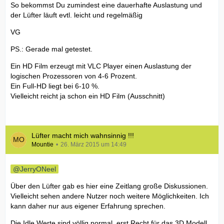
So bekommst Du zumindest eine dauerhafte Auslastung und
der Lüfter läuft evtl. leicht und regelmäßig
VG
PS.: Gerade mal getestet.
Ein HD Film erzeugt mit VLC Player einen Auslastung der
logischen Prozessoren von 4-6 Prozent.
Ein Full-HD liegt bei 6-10 %.
Vielleicht reicht ja schon ein HD Film (Ausschnitt)
Lüfter macht mich wahnsinnig !!!
Mountie
26. März 2015 um 14:49
JerryONeel
Über den Lüfter gab es hier eine Zeitlang große Diskussionen.
Vielleicht sehen andere Nutzer noch weitere Möglichkeiten. Ich
kann daher nur aus eigener Erfahrung sprechen.
Die Idle Werte sind völlig normal, erst Recht für das 3D Modell.