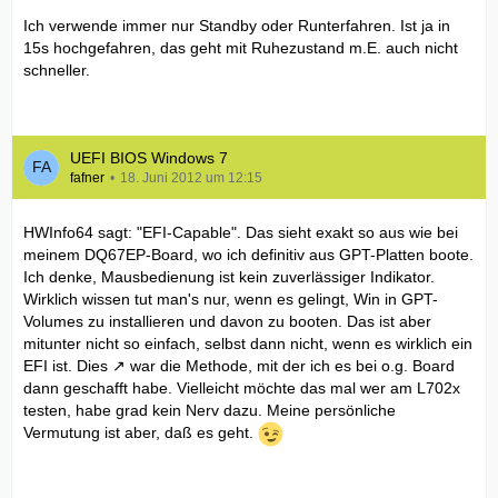
Ich verwende immer nur Standby oder Runterfahren. Ist ja in
15s hochgefahren, das geht mit Ruhezustand m.E. auch nicht
schneller.
UEFI BIOS Windows 7
fafner
18. Juni 2012 um 12:15
HWInfo64 sagt: "EFI-Capable". Das sieht exakt so aus wie bei
meinem DQ67EP-Board, wo ich definitiv aus GPT-Platten boote.
Ich denke, Mausbedienung ist kein zuverlässiger Indikator.
Wirklich wissen tut man's nur, wenn es gelingt, Win in GPT-
Volumes zu installieren und davon zu booten. Das ist aber
mitunter nicht so einfach, selbst dann nicht, wenn es wirklich ein
EFI ist.
Dies
war die Methode, mit der ich es bei o.g. Board
dann geschafft habe. Vielleicht möchte das mal wer am L702x
testen, habe grad kein Nerv dazu. Meine persönliche
Vermutung ist aber, daß es geht.