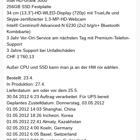
Intel HD-Grafik 3000
256GB SSD Festplatte
34 cm (13,3")-HD-WLED-Display (720p) mit TrueLife und
Skype-zertifizierter 1,3-MP-HD-Webcam
Intel® Centrino® Advanced-N 6230 (2x2 b/g/n+ Bluetooth
Kombikarte)
3 Jahr Vor-Ort-Service am nächsten Tag mit Premium-Telefon-
Support
3 Jahre Support bei Unfallschäden
CHF 1’760,13
Außer CPU und SSD kann man ja an der HW nix wählen.
Bestellt: 23.4.
In Produktion: 27.4.
Lieferdatum: am oder vor dem 25.5.
30.04.2012 6:23 Auftrag verarbeitet: Für UPS bereit
Geplantes Zustelldatum: Donnerstag, 03.05.2012
01.05.2012 14:03 Shanghai, China
01.05.2012 18:26 Incheon, Korea
01.05.2012 22:41 Almaty, Kazakhstan
02.05.2012 4:00 Koeln, Germany
02.05.2012 6:05 Basel, Switzerland