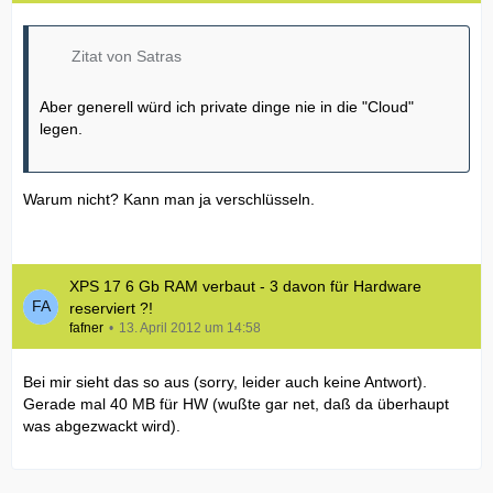
Zitat von Satras
Aber generell würd ich private dinge nie in die "Cloud"
legen.
Warum nicht? Kann man ja verschlüsseln.
XPS 17 6 Gb RAM verbaut - 3 davon für Hardware
reserviert ?!
fafner
13. April 2012 um 14:58
Bei mir sieht das so aus (sorry, leider auch keine Antwort).
Gerade mal 40 MB für HW (wußte gar net, daß da überhaupt
was abgezwackt wird).