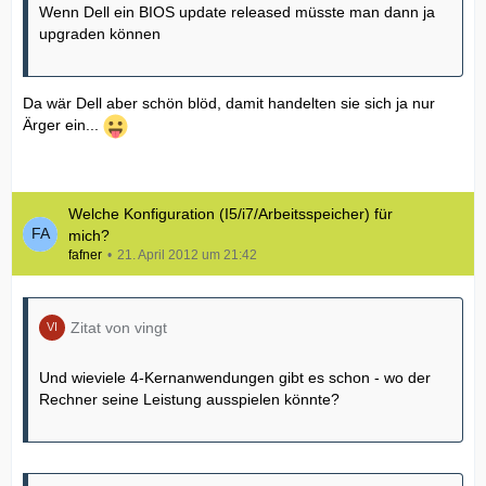
Wenn Dell ein BIOS update released müsste man dann ja
upgraden können
Da wär Dell aber schön blöd, damit handelten sie sich ja nur
Ärger ein...
Welche Konfiguration (I5/i7/Arbeitsspeicher) für
mich?
fafner
21. April 2012 um 21:42
Zitat von vingt
Und wieviele 4-Kernanwendungen gibt es schon - wo der
Rechner seine Leistung ausspielen könnte?