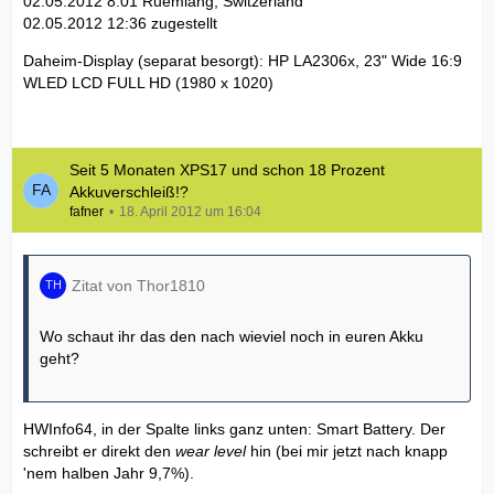
02.05.2012 8:01 Ruemlang, Switzerland
02.05.2012 12:36 zugestellt
Daheim-Display (separat besorgt): HP LA2306x, 23" Wide 16:9
WLED LCD FULL HD (1980 x 1020)
Seit 5 Monaten XPS17 und schon 18 Prozent
Akkuverschleiß!?
fafner
18. April 2012 um 16:04
Zitat von Thor1810
Wo schaut ihr das den nach wieviel noch in euren Akku
geht?
HWInfo64, in der Spalte links ganz unten: Smart Battery. Der
schreibt er direkt den
wear level
hin (bei mir jetzt nach knapp
'nem halben Jahr 9,7%).