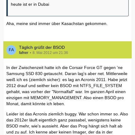
heute ist er in Dubai
Aha, meine sind immer über Kasachstan gekommen.
Täglich grüßt der BSOD
fafner
8. Mai 2012 um 21:36
In der Zwischenzeit hatte ich die Corsair Force GT gegen 'ne
Samsung SSD 830 getauscht. Daran lag's aber net. Mittlerweile
weiß ich es (ziemlich sicher): es lag an Acronis 2011. Habe jetzt
2012 drauf und seither kein BSOD mit NTFS_FILE_SYSTEM
gehabt, was vorher der "Normalfall" war. Im ganzen April einen
einzigen mit MEMORY_MANAGEMENT. Also einen BSOD pro
Monat, damit könnte ich leben.
Leider ist das Acronis ziemlich buggy. War schon immer so. Also
das 2012er läuft eigentlich ganz passabel, wenigstens keine
BSOD mehr, wie's aussieht. Aber das Prog hängt sich halt ab
und zu auf. Ich kenne aber keinen Imager, der da in der