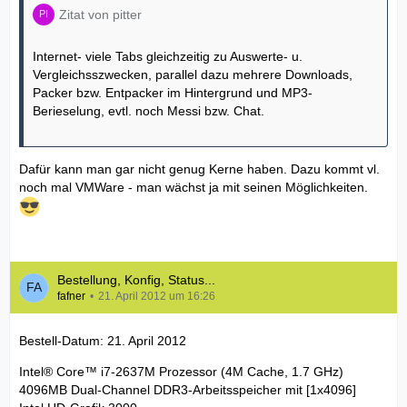
Zitat von pitter
Internet- viele Tabs gleichzeitig zu Auswerte- u.
Vergleichsszwecken, parallel dazu mehrere Downloads,
Packer bzw. Entpacker im Hintergrund und MP3-
Berieselung, evtl. noch Messi bzw. Chat.
Dafür kann man gar nicht genug Kerne haben. Dazu kommt vl.
noch mal VMWare - man wächst ja mit seinen Möglichkeiten.
Bestellung, Konfig, Status...
fafner
21. April 2012 um 16:26
Bestell-Datum: 21. April 2012
Intel® Core™ i7-2637M Prozessor (4M Cache, 1.7 GHz)
4096MB Dual-Channel DDR3-Arbeitsspeicher mit [1x4096]