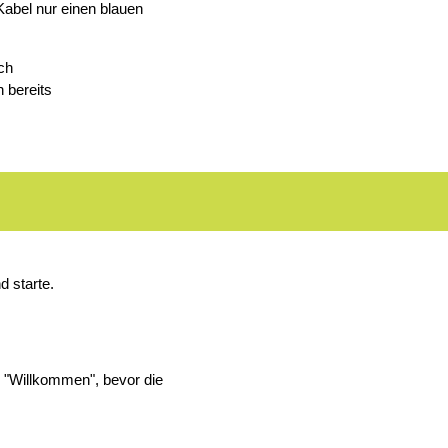
abel nur einen blauen
ch
 bereits
d starte.
m "Willkommen", bevor die