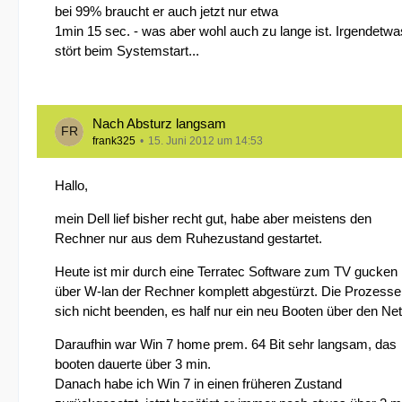
bei 99% braucht er auch jetzt nur etwa
1min 15 sec. - was aber wohl auch zu lange ist. Irgendetw
stört beim Systemstart...
Nach Absturz langsam
frank325
15. Juni 2012 um 14:53
Hallo,
mein Dell lief bisher recht gut, habe aber meistens den
Rechner nur aus dem Ruhezustand gestartet.
Heute ist mir durch eine Terratec Software zum TV gucken
über W-lan der Rechner komplett abgestürzt. Die Prozess
sich nicht beenden, es half nur ein neu Booten über den Net
Daraufhin war Win 7 home prem. 64 Bit sehr langsam, das
booten dauerte über 3 min.
Danach habe ich Win 7 in einen früheren Zustand