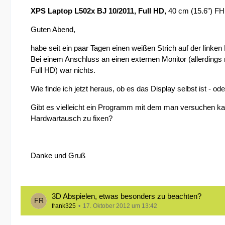
XPS Laptop L502x BJ 10/2011, Full HD,
40 cm (15.6") F
Guten Abend,
habe seit ein paar Tagen einen weißen Strich auf der linken 
Bei einem Anschluss an einen externen Monitor (allerdings 
Full HD) war nichts.
Wie finde ich jetzt heraus, ob es das Display selbst ist - o
Gibt es vielleicht ein Programm mit dem man versuchen k
Hardwartausch zu fixen?
Danke und Gruß
3D Abspielen, etwas besonders zu beachten?
frank325
17. Oktober 2012 um 13:42