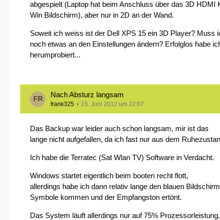
abgespielt (Laptop hat beim Anschluss über das 3D HDMI K
Win Bildschirm), aber nur in 2D an der Wand.
Soweit ich weiss ist der Dell XPS 15 ein 3D Player? Muss i
noch etwas an den Einstellungen ändern? Erfolglos habe ich
herumprobiert...
Nach Absturz langsam
frank325
15. Juni 2012 um 22:07
Das Backup war leider auch schon langsam, mir ist das
lange nicht aufgefallen, da ich fast nur aus dem Ruhezustan
Ich habe die Terratec (Sat Wlan TV) Software in Verdacht.
Windows startet eigentlich beim booten recht flott,
allerdings habe ich dann relativ lange den blauen Bildschir
Symbole kommen und der Empfangston ertönt.
Das System läuft allerdings nur auf 75% Prozessorleistung,