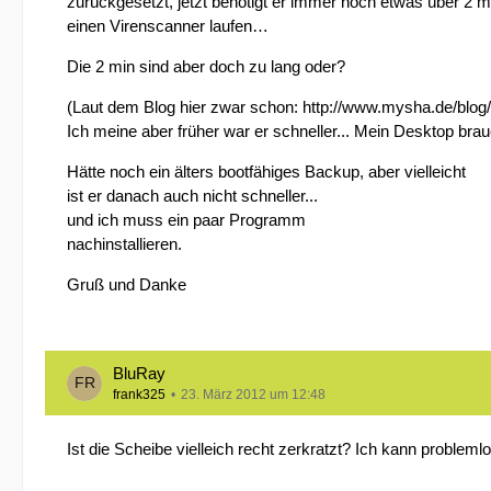
zurückgesetzt, jetzt benötigt er immer noch etwas über 2 mi
einen Virenscanner laufen…
Die 2 min sind aber doch zu lang oder?
(Laut dem Blog hier zwar schon:
http://www.mysha.de/blog/
Ich meine aber früher war er schneller... Mein Desktop brau
Hätte noch ein älters bootfähiges Backup, aber vielleicht
ist er danach auch nicht schneller...
und ich muss ein paar Programm
nachinstallieren.
Gruß und Danke
BluRay
frank325
23. März 2012 um 12:48
Ist die Scheibe vielleich recht zerkratzt? Ich kann problem