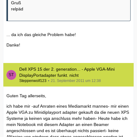
Gruß
relpäd
... da ich das gleiche Problem habe!
Danke!
Dell XPS 15 der 2. generation... - Apple VGA-Mini
DisplayPortadapter funkt. nicht
Steppenwolf123
21. September 2011 um 12:38
Guten Tag allerseits,
ich habe mir -auf Anraten eines Mediamarkt mannes- mir einen
Apple VGA zu Minidiplayport adapter gekauft da die neuen XPS
Systeme ja keinen vga anschluss mehr haben- Heute habe ich
mein Notebook mit diesem Adapter an einen Beamer
angeschlossen und es ist überhaupt nichts passiert- keine
ANzeige von windows dass etwas angeschlossen worden ist,