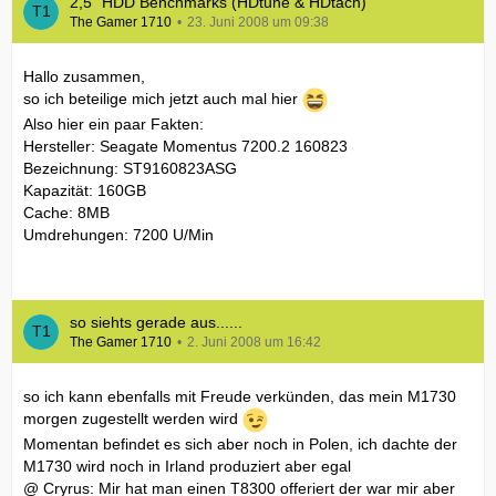
2,5" HDD Benchmarks (HDtune & HDtach)
The Gamer 1710
23. Juni 2008 um 09:38
Hallo zusammen,
so ich beteilige mich jetzt auch mal hier
Also hier ein paar Fakten:
Hersteller: Seagate Momentus 7200.2 160823
Bezeichnung: ST9160823ASG
Kapazität: 160GB
Cache: 8MB
Umdrehungen: 7200 U/Min
so siehts gerade aus......
The Gamer 1710
2. Juni 2008 um 16:42
so ich kann ebenfalls mit Freude verkünden, das mein M1730
morgen zugestellt werden wird
Momentan befindet es sich aber noch in Polen, ich dachte der
M1730 wird noch in Irland produziert aber egal
@ Cryrus: Mir hat man einen T8300 offeriert der war mir aber