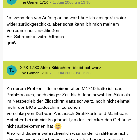
The Gamer 1710
1. Juni 2008 um 13:38
Ja, wenn das von Anfang an so war hätte ich das gerät sofort
wider zurückgeschickt, aber sonst kann ich mich meinem
Vorredner nur anschließen
Ein Schreeshot wäre hilfreich
gruß
XPS 1730 Akku Bildschirm bleibt schwarz
The Gamer 1710
1. Juni 2008 um 13:36
Zu eurem Problem: Bei meinem alten M1710 hatte ich das
Problem auch, nach einiger Zeit blieb dann sowohl im Akku als
im Netzbetrieb der Bildschirm ganz schwarz, noch nicht einmal
mehr der BIOS Ladeschirm zu sehen
Vorschlag von Dell war: Austausch Grafikkarte und Mainboard
Hat aber bei mir nichts gebracht,da der techniker das Gehäuse
nicht aufbekommen hat
Also wird da sehr wahrscheinlich was an der Grafikkarte nicht
stimmen, wenn selbst neue Treiber nichts bringen: Support