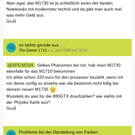
Aber egal, das M1730 ist ja schleißlcih eines der besten
Notebooks mit modernster technil und da gibt man auch mal
was mehr Geld aus
Gruß
so siehts gerade aus......
The Gamer 1710
1. Juni 2008 um 16:10
XPS MiTcH
: Selbes Phänomen bei mir, hab mein M1730
ebenfalls für das M1710 bekommen
Ich ahbe schon 320 euro für den prozessor bezahlt, wenn ich
mir deine config so ansehe war die bestimmt nicht billig bei
deinem neuen M1730
Musstets du was für die 880GTX draufzahlen? wie siehts mit
der Physiks Karte aus?
Gruß
Probleme bei der Darstellung von Farben