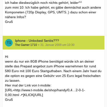
ich habe diesbezüglich noch nichts gehört, leider^^
zum mini 10: Ich habe gehört, es gäbe demnächst auch andere
Komponeten (720p Display, GPS, UMTS..) dazu schon einer
nähere Infos?
Gruß
Iphone - Unlocked Seriös???
The Gamer 1710
31. Januar 2009 um 10:30
Hi
wenn du nur ein 8GB iPhone benötigst würde ich an deiner
stelle das Prepaid angebot zum iPhone warnehmen für rund
580 Euro mit 100 Euro Startguthaben. Nach einem Jahr hast du
die option es gegen eine Gebühr von 25 Euro legal freischalten
zu lassen.
Hier mal der Link von t-mobile:
[URL=
http://www.t-mobile.de/shop/handy/0,4…2-0-1-
0,00.html
]KLICK[/URL]
Gruß