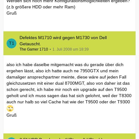
Werden sich noch mehr Konfigurationsmöglichkeiten ergeben?
(z.b größere HDD oder mehr Ram)
Gruß
Defektes M1710 wird gegen M1730 von Dell
Getauscht.
The Gamer 1710
1. Juli 2008 um 18:39
also ich habe daselbe mitgemacht was du gerade über dich
ergehen lässt, also ich hatte auch ne 7950GTX und mein
damaliger ansprechpartner meinte, diese wäre auf jeden Fall
gleichzusetzen mit einer dual 8700MGT, also von daher ist das
schon gerecht, ich habe mir noch ein upgrade auf den T9500
geholt und ich muss sagen das hat sich gelohnt, weil der T8300
auch nur halb so viel Cache hat wie der T9500 oder der T9300
Gruß