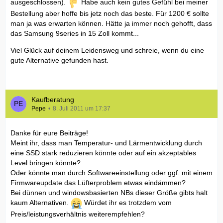
ausgeschlossen).
Habe auch kein gutes Gefühl bei meiner
Bestellung aber hoffe bis jetz noch das beste. Für 1200 € sollte
man ja was erwarten können. Hätte ja immer noch gehofft, dass
das Samsung 9series in 15 Zoll kommt...
Viel Glück auf deinem Leidensweg und schreie, wenn du eine
gute Alternative gefunden hast.
Kaufberatung
Pepe
8. Juli 2011 um 17:37
Danke für eure Beiträge!
Meint ihr, dass man Temperatur- und Lärmentwicklung durch
eine SSD stark reduzieren könnte oder auf ein akzeptables
Level bringen könnte?
Oder könnte man durch Softwareeinstellung oder ggf. mit einem
Firmwareupdate das Lüfterproblem etwas eindämmen?
Bei dünnen und windowsbasierten NBs dieser Größe gibts halt
kaum Alternativen.
Würdet ihr es trotzdem vom
Preis/leistungsverhältnis weiterempfehlen?