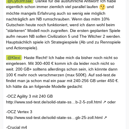
Cyb3rfr3ak
: Danke für die ausführliche Antwort! Ich habe
eigentlich schon immer ziemlich viel parallel laufen
und
möchte mangels Erfahrung auch so wenig wie möglich
nachträglich am NB rumschrauben. Wenn das mitm 10%
Gutschein heute noch funktioniert, werd ich dann wohl beim
"stärkeren" Modell noch zugreifen. Die ersten geplanten Spiele
aufm neuen NB sollen Civilization 5 und The Witcher 2 werden.
Hauptsächlich spiele ich Strategiespiele (Ab und zu Rennspiele
und Actionspiele).
Klexi
: Haste Recht! Ich habe mich da bisher noch nicht so
eingelesen. Mit 300-400 € komm ich da leider noch nicht so
weit. 200 GB+ solltens allerdings schon sein, ich könnte dann
100 € mehr noch verschmerzen (max 500€). Auf ssd-test.de
findet man ja schon mal ein paar mit 240-256 GB unter 450 €.
Ich hätte da an folgende Modelle gedacht:
-OCZ Agility 3 mit 240 GB
http://www.ssd-test.de/solid-state-ss…b-2-5-zoll.html
oder
-OCZ Vertex 3
http://www.ssd-test.de/solid-state-ss…gb-25-zoll.html
-Crucial m4