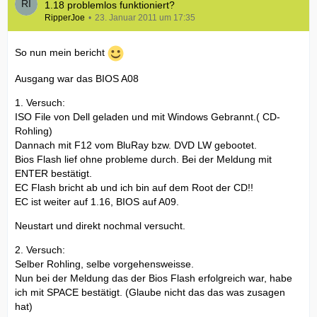
1.18 problemlos funktioniert?
RipperJoe
23. Januar 2011 um 17:35
So nun mein bericht
Ausgang war das BIOS A08
1. Versuch:
ISO File von Dell geladen und mit Windows Gebrannt.( CD-
Rohling)
Dannach mit F12 vom BluRay bzw. DVD LW gebootet.
Bios Flash lief ohne probleme durch. Bei der Meldung mit
ENTER bestätigt.
EC Flash bricht ab und ich bin auf dem Root der CD!!
EC ist weiter auf 1.16, BIOS auf A09.
Neustart und direkt nochmal versucht.
2. Versuch:
Selber Rohling, selbe vorgehensweisse.
Nun bei der Meldung das der Bios Flash erfolgreich war, habe
ich mit SPACE bestätigt. (Glaube nicht das das was zusagen
hat)