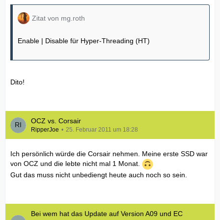
Zitat von mg.roth
Enable | Disable für Hyper-Threading (HT)
Dito!
OCZ vs. Corsair
RipperJoe
25. Februar 2011 um 18:28
Ich persönlich würde die Corsair nehmen. Meine erste SSD war
von OCZ und die lebte nicht mal 1 Monat.
Gut das muss nicht unbediengt heute auch noch so sein.
Bei wem hat das Update auf Version A09 und EC