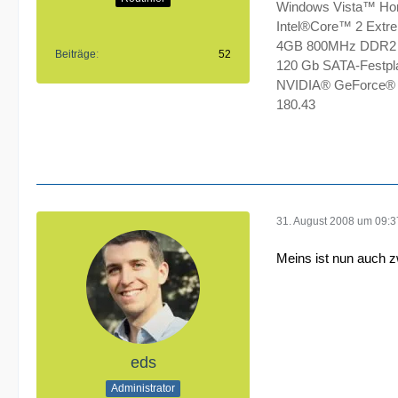
Windows Vista™ Ho
Intel®Core™ 2 Extr
4GB 800MHz DDR2 
Beiträge
52
120 Gb SATA-Festplat
NVIDIA® GeForce®
180.43
31. August 2008 um 09:3
Meins ist nun auch z
eds
Administrator