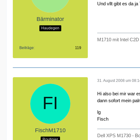
Und vllt gibt es da j
Bärminator
Haudegen
M1710 mit Intel C2
Beiträge
119
31. August 2008 um 08:1
Hi also bei mir war 
dann sofort mein palm
lg
Fisch
FischM1710
Dell XPS M1730 - B
Routinier