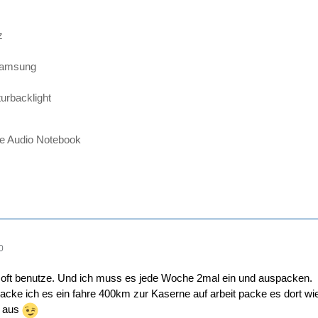
z
Samsung
urbacklight
me Audio Notebook
0
n oft benutze. Und ich muss es jede Woche 2mal ein und auspacken.
cke ich es ein fahre 400km zur Kaserne auf arbeit packe es dort wi
r aus