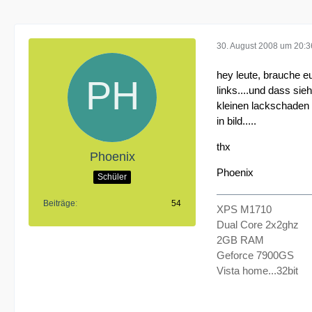
30. August 2008 um 20:3
hey leute, brauche e
links....und dass sie
kleinen lackschaden S
in bild.....
thx
Phoenix
Phoenix
Schüler
Beiträge
54
XPS M1710
Dual Core 2x2ghz
2GB RAM
Geforce 7900GS
Vista home...32bit