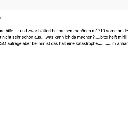
6
ure hilfe......und zwar blättert bei meinem schönen m1710 vorne an d
ht nicht sehr schön aus....was kann ich da machen?.....bitte helft mir!
O aufrege aber bei mir ist das halt eine katastrophe............im anhan