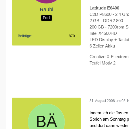
Latitude E6400
Raubi
C2D P8600 - 2,4 Gh
Profi
2 GB - DDR2 800
200 GB - 7200rpm 
Intel X4500HD
Beiträge
870
LED Display + Tastat
6 Zellen Akku
Creative X-Fi extre
Teufel Motiv 2
31. August 2008 um 08:1
Indem ich die Taste
Sprich am Sonntag pa
und dort dann wiede