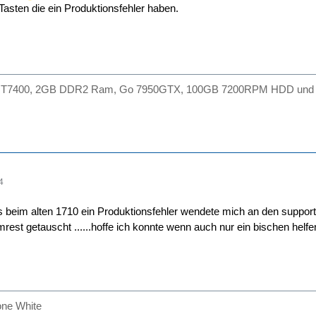
a Tasten die ein Produktionsfehler haben.
D T7400, 2GB DDR2 Ram, Go 7950GTX, 100GB 7200RPM HDD und Vista
4
es beim alten 1710 ein Produktionsfehler wendete mich an den suppor
rest getauscht ......hoffe ich konnte wenn auch nur ein bischen helfen
one White