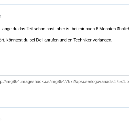
4
e lange du das Teil schon hast, aber ist bei mir nach 6 Monaten ähnli
rt, könntest du bei Dell anrufen und en Techniker verlangen.
tp://img864.imageshack.us/img864/7672/xpsuserlogovanadis175x1.
8