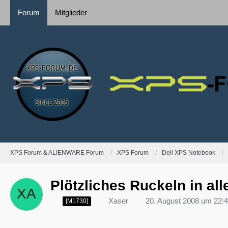
Forum
Mitglieder
XPS Forum & ALIENWARE Forum
XPS Forum
Dell XPS Notebook
Plötzliches Ruckeln in a
Xaser
20. August 2008 um 22:
[M1730]