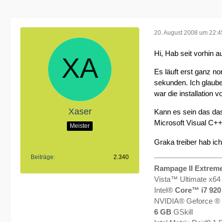
20. August 2008 um 22:4
Hi, Hab seit vorhin 
Es läuft erst ganz n
sekunden. Ich glaube
war die installatio
Xaser
Kann es sein das das
Microsoft Visual C+
Meister
Graka treiber hab ic
Beiträge
2.340
Rampage II Extrem
Vista™ Ultimate x64
Intel®
Core™ i7 920
NVIDIA® Geforce ®
6 GB
GSkill