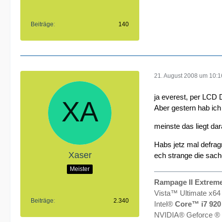
Beiträge
140
21. August 2008 um 10:1
ja everest, per LCD 
Aber gestern hab ich 
meinste das liegt da
Habs jetz mal defragm
Xaser
ech strange die sac
Meister
Rampage II Extrem
Vista™ Ultimate x64
Beiträge
2.340
Intel®
Core™ i7 920
NVIDIA® Geforce ®