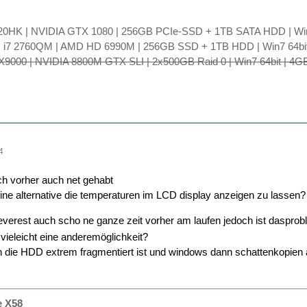
820HK | NVIDIA GTX 1080 | 256GB PCIe-SSD + 1TB SATA HDD | Wi
| i7 2760QM | AMD HD 6990M | 256GB SSD + 1TB HDD | Win7 64bit
 X9000 | NVIDIA 8800M GTX SLI | 2x500GB Raid 0 | Win7 64bit | 4
4
ich vorher auch net gehabt
eine alternative die temperaturen im LCD display anzeigen zu lassen?
 everest auch scho ne ganze zeit vorher am laufen jedoch ist dasprob
 vieleicht eine anderemöglichkeit?
die HDD extrem fragmentiert ist und windows dann schattenkopien an
e X58