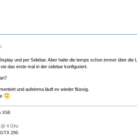
6
Display und per Sidebar. Aber hatte die temps schon immer über die
sie das erste mal in der sidebar konfiguriert.
ran?
enteirt und aufeinma läuft es wieder flüssig.
he
e X58
@ 4 Ghz
GTX 295