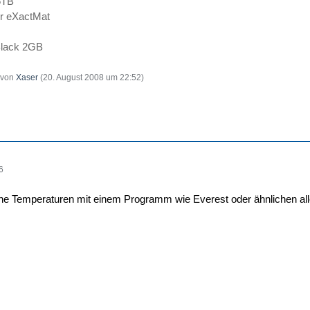
.5TB
 eXactMat
lack 2GB
t von
Xaser
(
20. August 2008 um 22:52
)
6
ine Temperaturen mit einem Programm wie Everest oder ähnlichen al