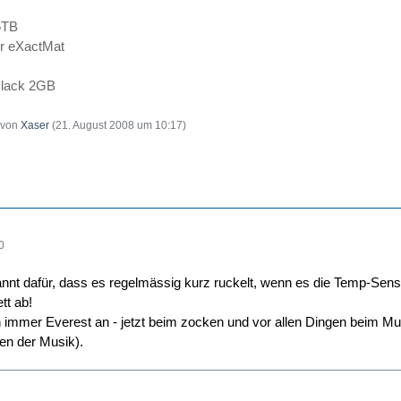
.5TB
 eXactMat
lack 2GB
t von
Xaser
(
21. August 2008 um 10:17
)
0
annt dafür, dass es regelmässig kurz ruckelt, wenn es die Temp-Sens
tt ab!
h immer Everest an - jetzt beim zocken und vor allen Dingen beim M
n der Musik).