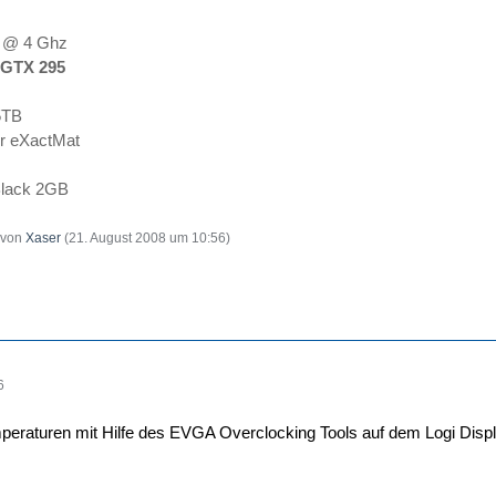
@ 4 Ghz
GTX 295
.5TB
 eXactMat
lack 2GB
t von
Xaser
(
21. August 2008 um 10:56
)
6
mperaturen mit Hilfe des EVGA Overclocking Tools auf dem Logi Disp