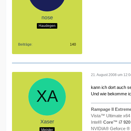
nose
Haudegen
Beiträge
140
21. August 2008 um 12:0
kann ich dort auch s
Und wie bekomme ich
Rampage II Extrem
Vista™ Ultimate x64
Xaser
Intel®
Core™ i7 920
NVIDIA® Geforce ®
Meister