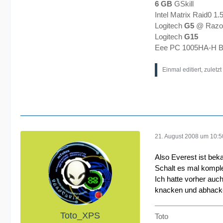
6 GB
GSkill
Intel Matrix Raid0 1
Logitech
G5
@ Razor
Logitech
G15
Eee PC 1005HA-H B
Einmal editiert, zuletz
21. August 2008 um 10:5
Also Everest ist bek
Schalt es mal komple
Ich hatte vorher auc
knacken und abhacke
Toto_XPS
Toto