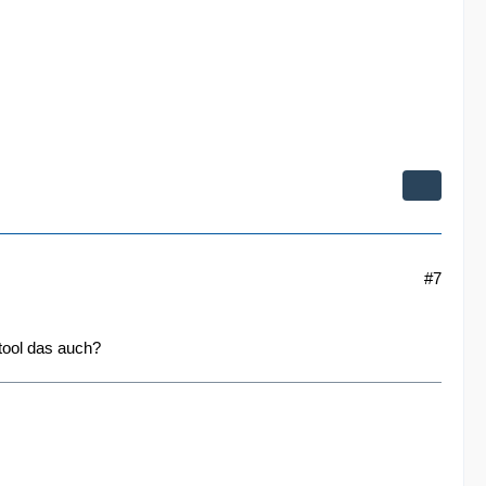
#7
tool das auch?