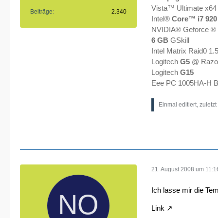
Vista™ Ultimate x64
Beiträge
2.340
Intel®
Core™ i7 920
NVIDIA® Geforce ®
6 GB
GSkill
Intel Matrix Raid0 1
Logitech
G5
@ Razor
Logitech
G15
Eee PC 1005HA-H B
Einmal editiert, zuletz
21. August 2008 um 11:1
Ich lasse mir die Te
Link