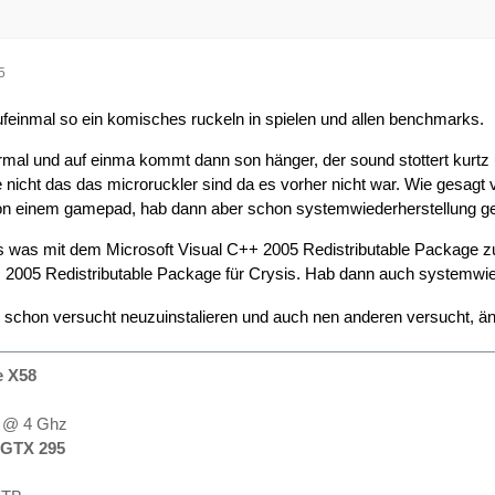
5
aufeinmal so ein komisches ruckeln in spielen und allen benchmarks.
ormal und auf einma kommt dann son hänger, der sound stottert kurtz 
 nicht das das microruckler sind da es vorher nicht war. Wie gesagt 
n von einem gamepad, hab dann aber schon systemwiederherstellung 
 was mit dem Microsoft Visual C++ 2005 Redistributable Package zu
+ 2005 Redistributable Package für Crysis. Hab dann auch systemwie
h schon versucht neuzuinstalieren und auch nen anderen versucht, än
e X58
@ 4 Ghz
GTX 295