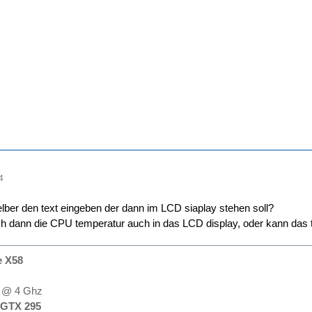
4
elber den text eingeben der dann im LCD siaplay stehen soll?
 dann die CPU temperatur auch in das LCD display, oder kann das 
e X58
@ 4 Ghz
GTX 295