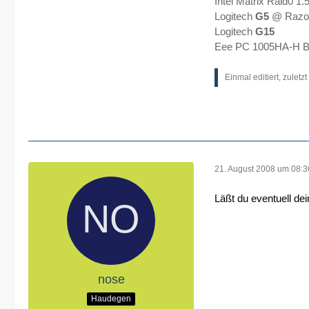
Intel Matrix Raid0 1
Logitech
G5
@ Razor
Logitech
G15
Eee PC 1005HA-H B
Einmal editiert, zuletz
21. August 2008 um 08:3
Läßt du eventuell de
nose
Haudegen