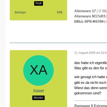
Profi
Alienware 17
| i7 6
Beiträge
576
Alienware M17xR3
DELL XPS M1730
|
21. August 2008 um 10:5
das habe ich eigentl
Was gibt es den für 
wie gesagt ich hatte
gibt es da nicht noch
Wiest das denn wenn 
Xaser
gekommen sind?
Meister
Rampage II Extrem