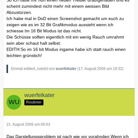
So ich habe mir nun einen neuen Treiber draufgehauen und es
scheint zumindest nicht mehr mit einem weissen Bild
Abzustürzen.
Ich habe mal in DoD einen Screenshot gemacht um euch zu
zeigen wie es im 32 Bit Grafikmodus aussieht wenn ich
schiesse.Im 16 Bit Modus ist das nicht.
Die Schüsse sollten eigentlich mit ein wenig Rauch umrahmt
sein aber schaut halt selbst:
EDITH:So im 16 bit Modus ingame habe ich statt rauch einen
leichten grünstich!
Einmal editiert, zuletzt von
wuerfelkater
(
17. August 2006 um 19:32
)
wuerfelkater
Routinier
21. August 2006 um 06:03
Das Darstellungsproblem ist nach wie vor vorahnden.Wenn ich