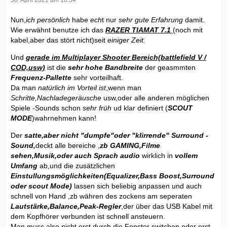
Nun,
ich
persönlich
habe
ech
t nur
sehr gute Erfahrung
damit.
Wie erwähnt benutze ich das
RAZER TIAMAT 7.1
(noch mit
kabel,aber das stört nicht)seit
einiger Zeit.
Und
gerade im Multiplayer Shooter Bereich(battlefield V /
COD,usw)
ist die
sehr hohe Bandbreite
der geasmmten
Frequenz-Pallette
sehr vorteilhaft.
Da man
natürlich im Vorteil ist
,wenn man
Schritte,Nachladegeräusche
usw,oder alle anderen möglichen
Spiele -Sounds schon
sehr früh
ud klar definiert (
SCOUT
MODE
)wahrnehmen kann!
Der
satte,aber nicht "dumpfe"oder "klirrende" Surround -
Sound,
deckt alle bereiche ,
zb GAMING,Filme
sehen,Musik,oder auch Sprach audio
wirklich in
vollem
Umfang
ab,und die zusätzlichen
Einstullungsmöglichkeiten(Equalizer,Bass Boost,Surround
oder scout Mode)
lassen sich beliebig anpassen und auch
schnell von Hand ,zb währen des zockens am seperaten
Lautstärke,Balance,Peak-Regler
,der über das USB Kabel mit
dem Kopfhörer verbunden ist schnell ansteuern.
Man muss also nicht erst durch die Fenster switchen,oder erst