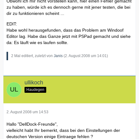
Obwohl ich mir nicht vorstellen kann, hier einen Fehler gemacht
zu haben, würde ich es dennoch gerne mit jener testen, die bei
dir zu funktionieren scheint ...
EDIT:
Habe wohl herausgefunden, dass das Problem am Windoof
Editor lag. Habe das Ganze jetzt mit PSPad gemacht und siehe
da: Es läuft wie es laufen sollte.
2 Mal editiert, zuletzt von
Janis
(
2. August 2008 um 14:01
)
ullikoch
Haudegen
2. August 2008 um 14:53
Hallo "DellDock-Freunde",
vielleicht habt Ihr bemerkt, dass bei den Einstellungen der
deutschen Version einige Eintraege fehlen ?