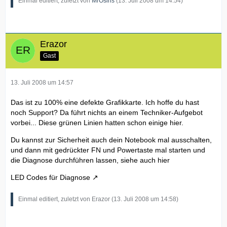
Einmal editiert, zuletzt von
MrOsiris
(
13. Juli 2008 um 14:54
)
Erazor
Gast
13. Juli 2008 um 14:57
Das ist zu 100% eine defekte Grafikkarte. Ich hoffe du hast
noch Support? Da führt nichts an einem Techniker-Aufgebot
vorbei... Diese grünen Linien hatten schon einige hier.
Du kannst zur Sicherheit auch dein Notebook mal ausschalten,
und dann mit gedrückter FN und Powertaste mal starten und
die Diagnose durchführen lassen, siehe auch hier
LED Codes für Diagnose
Einmal editiert, zuletzt von Erazor (
13. Juli 2008 um 14:58
)