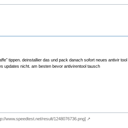
fe" tippen. deinstallier das und pack danach sofort neues antivir too
s updates nicht. am besten bevor antivirentool tausch
ttp://www.speedtest.net/result/1248076736.png]