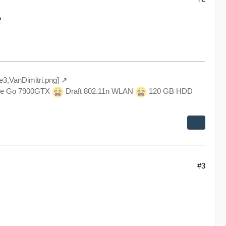
?
le3,VanDimitri.png]
e Go 7900GTX
Draft 802.11n WLAN
120 GB HDD
#3