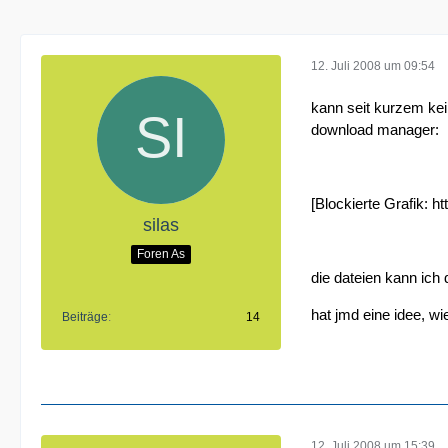
12. Juli 2008 um 09:54
kann seit kurzem kei
download manager:
[Blockierte Grafik:
ht
silas
Foren As
die dateien kann ic
hat jmd eine idee, wi
Beiträge
14
12. Juli 2008 um 15:39