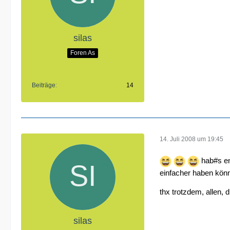
silas
Foren As
Beiträge
14
14. Juli 2008 um 19:45
hab#s en
einfacher haben kön
thx trotzdem, allen,
silas