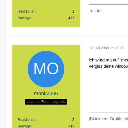
Tut, tut!
Reaktionen
2
Beiträge
437
12. Juli 2008 um 20:31
ich würd ma auf "mcaf
vergiss deine window
monk2006
Lebende Foren Legende
[Blockierte Grafik: h
Reaktionen
2
Beiträge
411