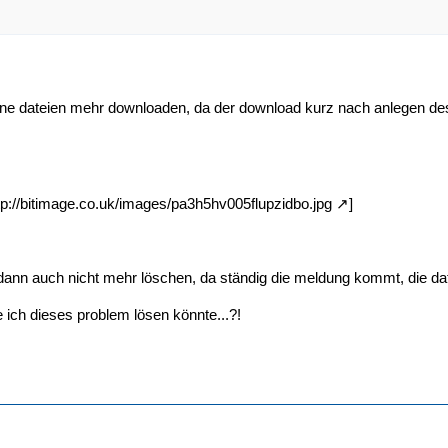
ne dateien mehr downloaden, da der download kurz nach anlegen des 
tp://bitimage.co.uk/images/pa3h5hv005flupzidbo.jpg
]
h dann auch nicht mehr löschen, da ständig die meldung kommt, die 
e ich dieses problem lösen könnte...?!