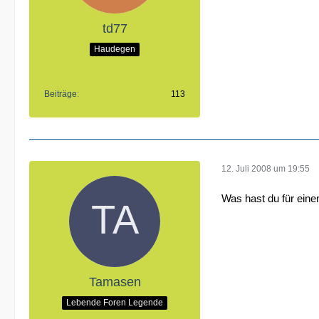
td77
Haudegen
Beiträge
113
12. Juli 2008 um 19:55
Was hast du für eine
Tamasen
Lebende Foren Legende