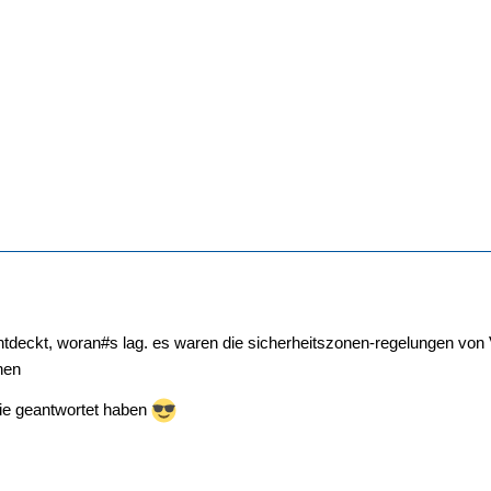
tdeckt, woran#s lag. es waren die sicherheitszonen-regelungen von V
nen
 die geantwortet haben