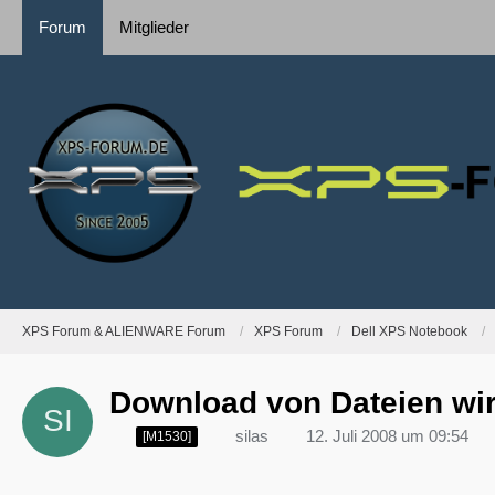
Forum
Mitglieder
XPS Forum & ALIENWARE Forum
XPS Forum
Dell XPS Notebook
Download von Dateien wird
silas
12. Juli 2008 um 09:54
[M1530]