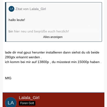
Zitat von Lalala_Girl
hallo leute!
bin hier neu und begrüße euch herzlich!
Alles anzeigen
also mein problem: ich habe ein m17x seit 3 tagen. win7
ultimate 64x, QX9300, 4gig RAM 1.3ghz, SLI GTX280.
lade dir mal gpuz herunter installieren dann siehst du ob beide
280gtx erkannt werden .
ich bin mit der leistung des laptops nicht zufrieden!
ich komm bei mir auf 13800p , du müsstest min.15000p haben .
3Dmark06 (standart settings) knapp 11k punkte! da stimmt
doch was nicht?!?! bc2 kann ich auch nicht normal zocken!
auf middle und high (was ja eigendlich nicht sein dürfte bei
MfG
so nem lappi) 20-40 fps! fc2 auf max settings 20 fps!
graka treiber: 186,64
also normal müste ich ja locker 14k bei 3Dmark06
Lalala_Girl
erreichen, oder?
Foren Gott