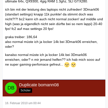
ultimate 64x, QX9300, 4gig RAM 1.3ghz, SLI GTX280.
ich bin mit der leistung des laptops nicht zufrieden! 3Dmark06
(standart settings) knapp 11k punkte! da stimmt doch was
nicht?!?! bc2 kann ich auch nicht normal zocken! auf middle und
high (was ja eigendlich nicht sein dürfte bei so nem lappi) 20-40
fps! fc2 auf max settings 20 fps!
graka treiber: 186,64
also normal müste ich ja locker 14k bei 3Dmark06 erreichen,
oder?
kanalso normal müste ich ja locker 14k bei 3Dmark06
erreichen, oder? n mir jemand helfen?? ich hab mich sooo auf
ne super gaming-perfomace gefreut...
Duplicate bomann08
Schüler
16. Februar 2010 um 00:44