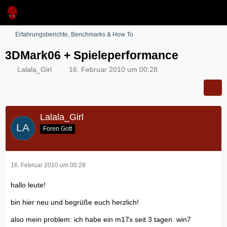
Erfahrungsberichte, Benchmarks & How To
3DMark06 + Spieleperformance
Lalala_Girl
16. Februar 2010 um 00:28
Lalala_Girl
Foren Gott
16. Februar 2010 um 00:28
hallo leute!
bin hier neu und begrüße euch herzlich!
also mein problem: ich habe ein m17x seit 3 tagen. win7