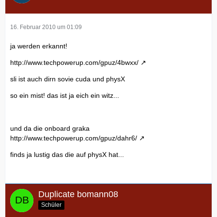
kanalso normal müste ich ja locker 14k bei 3Dmark06
erreichen, oder? n mir jemand helfen?? ich hab mich sooo
auf ne super gaming-perfomace gefreut...
16. Februar 2010 um 01:09
ja werden erkannt!
http://www.techpowerup.com/gpuz/4bwxx/
sli ist auch dirn sovie cuda und physX
so ein mist! das ist ja eich ein witz...
und da die onboard graka
http://www.techpowerup.com/gpuz/dahr6/
finds ja lustig das die auf physX hat...
Duplicate bomann08
Schüler