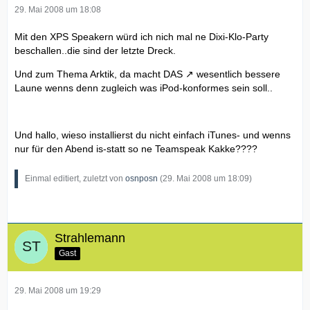
29. Mai 2008 um 18:08
Mit den XPS Speakern würd ich nich mal ne Dixi-Klo-Party
beschallen..die sind der letzte Dreck.
Und zum Thema Arktik, da macht
DAS
wesentlich bessere
Laune wenns denn zugleich was iPod-konformes sein soll..
Und hallo, wieso installierst du nicht einfach iTunes- und wenns
nur für den Abend is-statt so ne Teamspeak Kakke????
Einmal editiert, zuletzt von
osnposn
(
29. Mai 2008 um 18:09
)
Strahlemann
Gast
29. Mai 2008 um 19:29