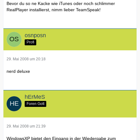
Bevor du so ne Kacke wie iTunes oder noch schlimmer
RealPlayer installierst, nimm lieber TeamSpeak!
osnposn
Profi
29. Mai 2008 um 20:18
nerd deluxe
hErMeS
Foren Gott
29. Mai 2008 um 21:39
WindowsXP bietet den Eingang in der Wiedergabe zum