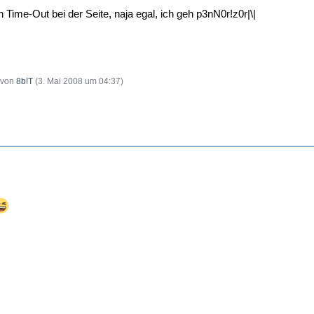
ime-Out bei der Seite, naja egal, ich geh p3nN0r!z0r|\|
t von
8b!T
(
3. Mai 2008 um 04:37
)