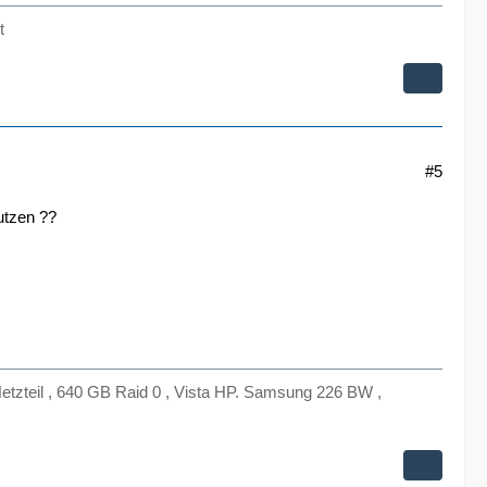
t
#5
utzen ??
zteil , 640 GB Raid 0 , Vista HP. Samsung 226 BW ,