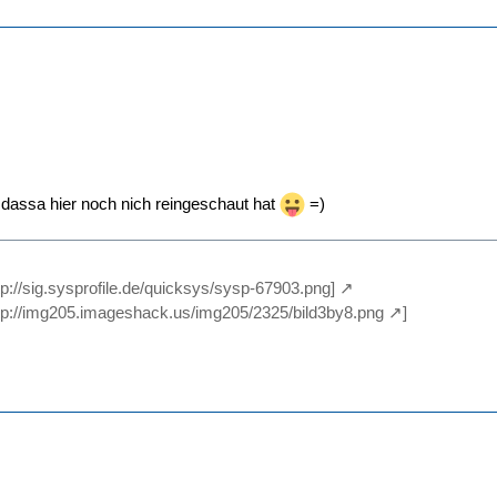
t dassa hier noch nich reingeschaut hat
=)
ttp://sig.sysprofile.de/quicksys/sysp-67903.png]
tp://img205.imageshack.us/img205/2325/bild3by8.png
]