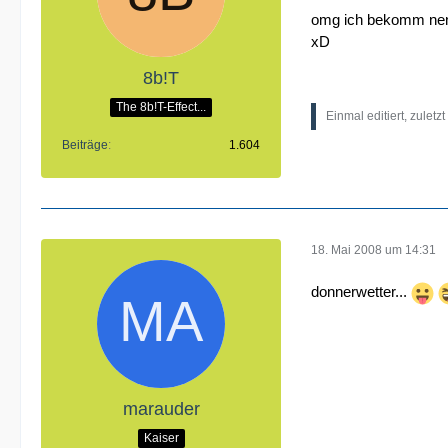
omg ich bekomm nen T
xD
8b!T
The 8b!T-Effect...
Einmal editiert, zuletz
Beiträge
1.604
18. Mai 2008 um 14:31
donnerwetter...
marauder
Kaiser