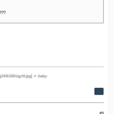
 ???
g24/8168/sigzfd.jpg]
:baby:
#9