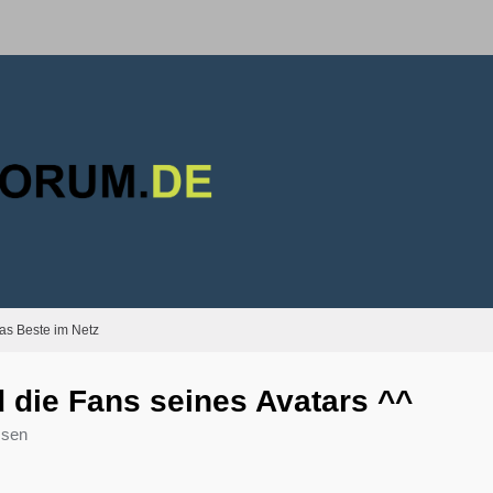
as Beste im Netz
 die Fans seines Avatars ^^
ssen