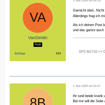
3. Mai 2008 um 04:28
Garnicht übel.. Nicht
Allerdings frag ich m
Als ich deinen Post l
und das ganze auch
VanDimitri
Profi
XPS M1710 => C
Beiträge
834
3. Mai 2008 um 04:37
Ihr seid beide krank 
Bei mir will die Seite