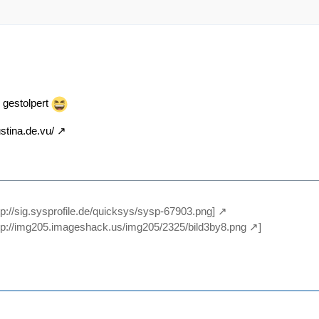
r gestolpert
stina.de.vu/
ttp://sig.sysprofile.de/quicksys/sysp-67903.png]
tp://img205.imageshack.us/img205/2325/bild3by8.png
]