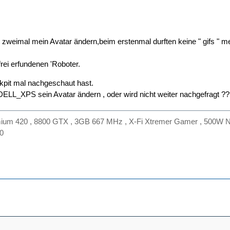
zweimal mein Avatar ändern,beim erstenmal durften keine " gifs " meh
frei erfundenen 'Roboter.
kpit mal nachgeschaut hast.
ELL_XPS sein Avatar ändern , oder wird nicht weiter nachgefragt ?
m 420 , 8800 GTX , 3GB 667 MHz , X-Fi Xtremer Gamer , 500W Net
30