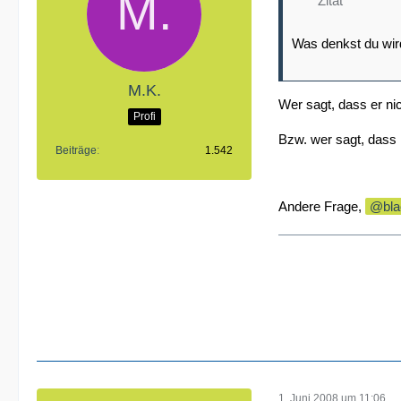
Zitat
Was denkst du wir
M.K.
Wer sagt, dass er n
Profi
Bzw. wer sagt, dass 
Beiträge
1.542
Andere Frage,
bl
1. Juni 2008 um 11:06