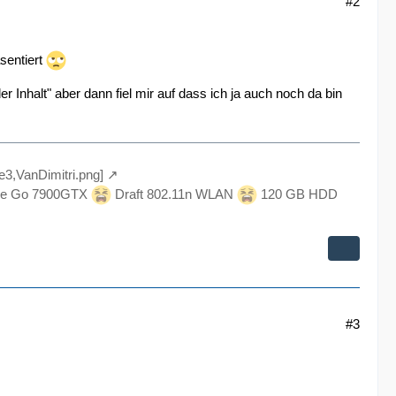
#2
äsentiert
r Inhalt" aber dann fiel mir auf dass ich ja auch noch da bin
le3,VanDimitri.png]
e Go 7900GTX
Draft 802.11n WLAN
120 GB HDD
#3