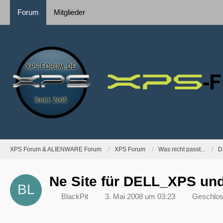
Forum
Mitglieder
XPS Forum & ALIENWARE Forum
XPS Forum
Was nicht passt...
D
Ne Site für DELL_XPS und
BlackPit
3. Mai 2008 um 03:23
Geschlo