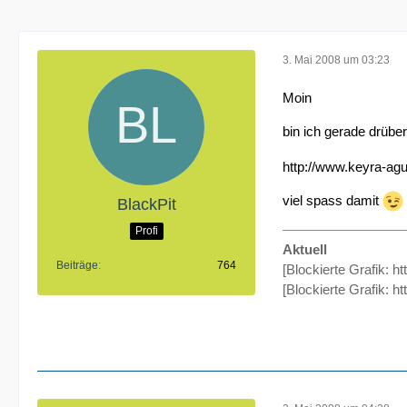
3. Mai 2008 um 03:23
Moin
bin ich gerade drübe
http://www.keyra-agu
viel spass damit
BlackPit
Profi
Aktuell
Beiträge
764
[Blockierte Grafik: h
[Blockierte Grafik:
ht