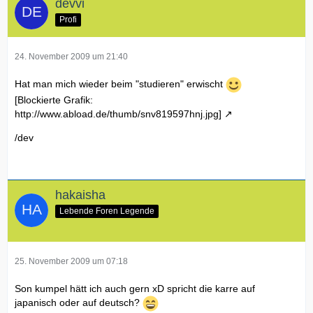
devvi
Profi
24. November 2009 um 21:40
Hat man mich wieder beim "studieren" erwischt
[Blockierte Grafik:
http://www.abload.de/thumb/snv819597hnj.jpg]
/dev
hakaisha
Lebende Foren Legende
25. November 2009 um 07:18
Son kumpel hätt ich auch gern xD spricht die karre auf
japanisch oder auf deutsch?