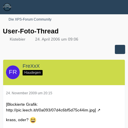
Die XPS-Forum Community
User-Foto-Thread
Kistebier
24. April 2006 um 09:06
FreXxX
Haudegen
24. November 2009 um 20:15
[Blockierte Grafik:
http://pic.leech.it/t/0a093/07d4c6bf5d75c44im.jpg]
krass, oder?