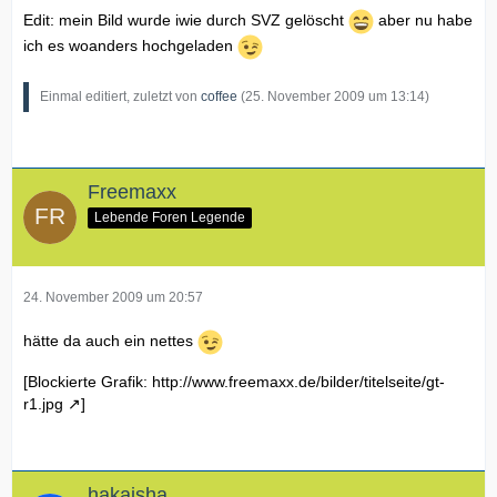
Edit: mein Bild wurde iwie durch SVZ gelöscht
aber nu habe
ich es woanders hochgeladen
Einmal editiert, zuletzt von
coffee
(
25. November 2009 um 13:14
)
Freemaxx
Lebende Foren Legende
24. November 2009 um 20:57
hätte da auch ein nettes
[Blockierte Grafik:
http://www.freemaxx.de/bilder/titelseite/gt-
r1.jpg
]
hakaisha