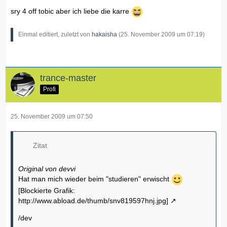
sry 4 off tobic aber ich liebe die karre
Einmal editiert, zuletzt von
hakaisha
(
25. November 2009 um 07:19
)
trance-master
Profi
25. November 2009 um 07:50
Zitat
Original von devvi
Hat man mich wieder beim "studieren" erwischt
[Blockierte Grafik:
http://www.abload.de/thumb/snv819597hnj.jpg]
/dev