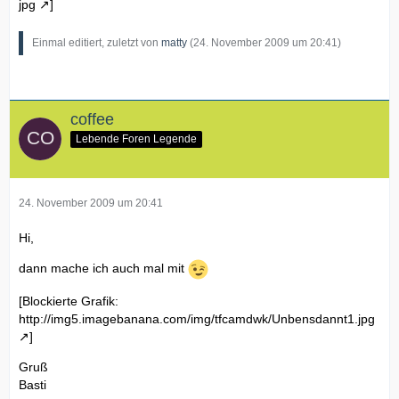
jpg
]
Einmal editiert, zuletzt von
matty
(
24. November 2009 um 20:41
)
coffee
Lebende Foren Legende
24. November 2009 um 20:41
Hi,
dann mache ich auch mal mit
[Blockierte Grafik:
http://img5.imagebanana.com/img/tfcamdwk/Unbensdannt1.jpg
]
Gruß
Basti