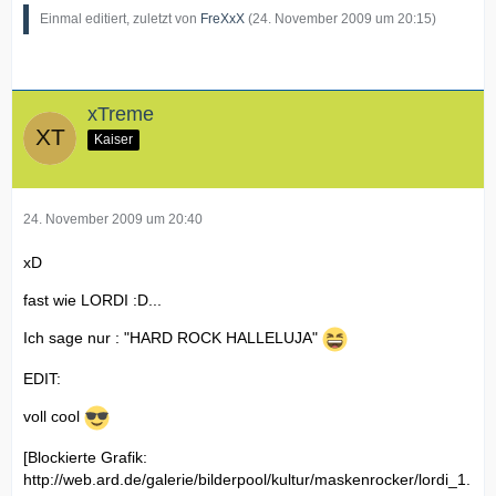
Einmal editiert, zuletzt von
FreXxX
(
24. November 2009 um 20:15
)
xTreme
Kaiser
24. November 2009 um 20:40
xD
fast wie LORDI :D...
Ich sage nur : "HARD ROCK HALLELUJA"
EDIT:
voll cool
[Blockierte Grafik:
http://web.ard.de/galerie/bilderpool/kultur/maskenrocker/lordi_1.