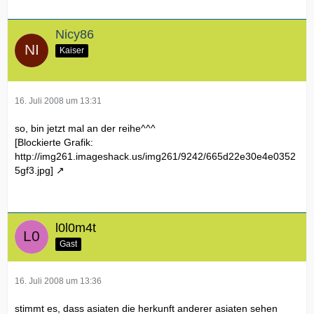
Nicy86
Kaiser
16. Juli 2008 um 13:31
so, bin jetzt mal an der reihe^^^
[Blockierte Grafik:
http://img261.imageshack.us/img261/9242/665d22e30e4e0352
5gf3.jpg]
l0l0m4t
Gast
16. Juli 2008 um 13:36
stimmt es, dass asiaten die herkunft anderer asiaten sehen