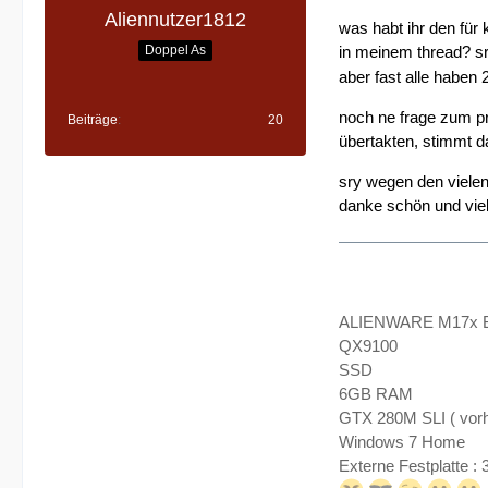
Aliennutzer1812
was habt ihr den für
in meinem thread? s
Doppel As
aber fast alle haben
noch ne frage zum p
Beiträge
20
übertakten, stimmt d
sry wegen den vielen
danke schön und vie
ALIENWARE M17x 
QX9100
SSD
6GB RAM
GTX 280M SLI ( vorh
Windows 7 Home
Externe Festplatte :