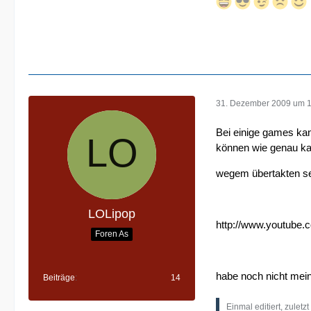
31. Dezember 2009 um 
Bei einige games kan
können wie genau kan
wegem übertakten s
LOLipop
http://www.youtube
Foren As
habe noch nicht mein
Beiträge
14
Einmal editiert, zuletz