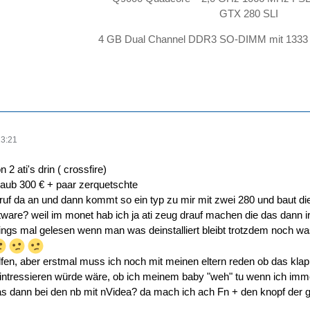
GTX 280 SLI
4 GB Dual Channel DDR3 SO-DIMM mit 1333 
13:21
 ati's drin ( crossfire)
laub 300 € + paar zerquetschte
h ruf da an und dann kommt so ein typ zu mir mit zwei 280 und baut 
ftware? weil im monet hab ich ja ati zeug drauf machen die das dann ir
dings mal gelesen wenn man was deinstalliert bleibt trotzdem noch 
elfen, aber erstmal muss ich noch mit meinen eltern reden ob das klap
intressieren würde wäre, ob ich meinem baby "weh" tu wenn ich im
as dann bei den nb mit nVidea? da mach ich ach Fn + den knopf der g