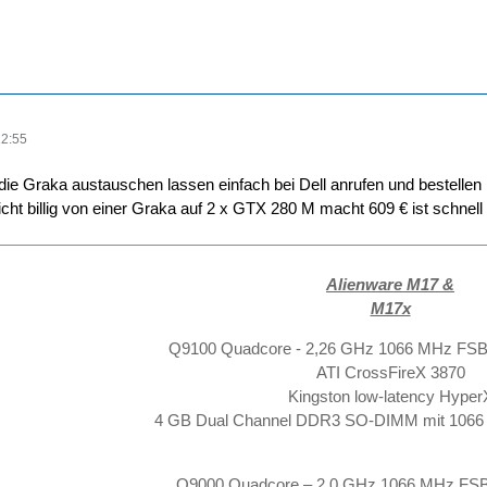
12:55
die Graka austauschen lassen einfach bei Dell anrufen und bestellen !
icht billig von einer Graka auf 2 x GTX 280 M macht 609 € ist schnel
Alienware M17 &
M17x
Q9100 Quadcore - 2,26 GHz 1066 MHz FSB
ATI CrossFireX 3870
Kingston low-latency Hyper
4 GB Dual Channel DDR3 SO-DIMM mit 1066 
Q9000 Quadcore – 2,0 GHz 1066 MHz FS