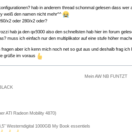
 konfigurationen? hab in anderem thread schonmal gelesen dass wer ati
ry weiß den namen nicht mehr^^
 260/x2 oder 280/x2 oder?
rozzi hab ja den qx9300 also den schnellsten hab hier im forum ge
as? muss ich einfach nur den multiplikator auf eine stufe höher mach
 fragen aber ich kenn mich noch net so gut aus und deshalb frag ich l
le grüße im voraus
Mein AW NB FUNTZT
BLACK
er ATI Radeon Mobility 4870)
 3,5" Westerndigital 1000GB My Book essentiels