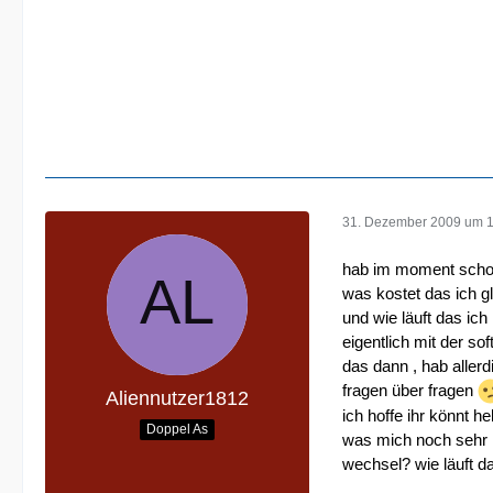
31. Dezember 2009 um 
hab im moment schon 2
was kostet das ich g
und wie läuft das ic
eigentlich mit der so
das dann , hab aller
fragen über fragen
Aliennutzer1812
ich hoffe ihr könnt h
Doppel As
was mich noch sehr 
wechsel? wie läuft d