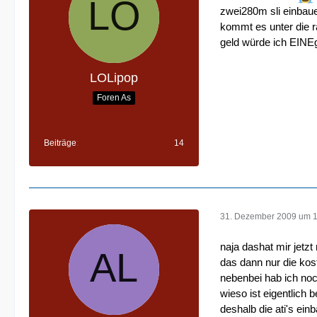
zwei280m sli einbaue
kommt es unter die r
geld würde ich EINEgr
LOLipop
Foren As
Beiträge
14
31. Dezember 2009 um 1
naja dashat mir jetzt
das dann nur die kost
nebenbei hab ich noc
wieso ist eigentlich 
deshalb die ati's ei