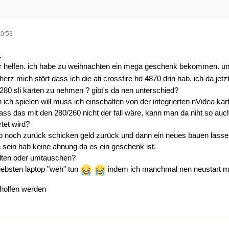
10:53
.
 mir helfen. ich habe zu weihnachten ein mega geschenk bekommen. 
herz mich stört dass ich die ati crossfire hd 4870 drin hab. ich da jetz
 280 sli karten zu nehmen ? gibt's da nen unterschied?
 ich spielen will muss ich einschalten von der integrierten nVidea ka
ass das mit den 280/260 nicht der fall wäre, kann man da niht so au
rtet wird?
op noch zurück schicken geld zurück und dann ein neues bauen lassen
sein hab keine ahnung da es ein geschenk ist.
alten oder umtauschen?
iebsten laptop "weh" tun
indem ich manchmal nen neustart m
eholfen werden