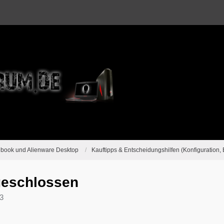
ebook und Alienware Desktop
Kauftipps & Entscheidungshilfen (Konfiguration, 
geschlossen
3