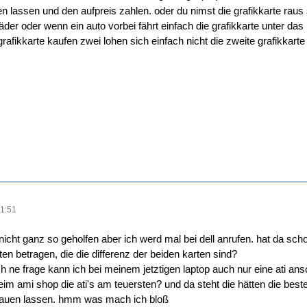
n lassen und den aufpreis zahlen. oder du nimst die grafikkarte rau
äder oder wenn ein auto vorbei fährt einfach die grafikkarte unter d
afikkarte kaufen zwei lohen sich einfach nicht die zweite grafikkarte 
1:51
 nicht ganz so geholfen aber ich werd mal bei dell anrufen. hat da s
en betragen, die die differenz der beiden karten sind?
h ne frage kann ich bei meinem jetztigen laptop auch nur eine ati a
beim ami shop die ati's am teuersten? und da steht die hätten die best
nbauen lassen. hmm was mach ich bloß