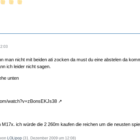
12:03
n man nicht mit beiden ati zocken da must du eine abstelen da komm
n ich leider nicht sagen.
ehe unten
.com/watch?v=zBonsEKJs38
 M17x. ich würde die 2 260m kaufen die reichen um die neusten spiele
t von
LOLipop
(
31. Dezember 2009 um 12:08
)