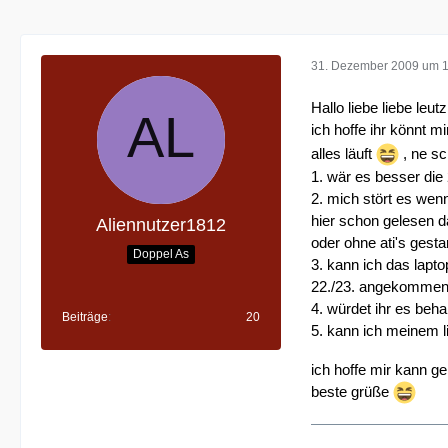
31. Dezember 2009 um 
Hallo liebe liebe leutz
ich hoffe ihr könnt
alles läuft
, ne sc
1. wär es besser die
2. mich stört es wenn
hier schon gelesen d
Aliennutzer1812
oder ohne ati's gesta
Doppel As
3. kann ich das lapt
22./23. angekommen 
4. würdet ihr es beh
Beiträge
20
5. kann ich meinem l
ich hoffe mir kann g
beste grüße