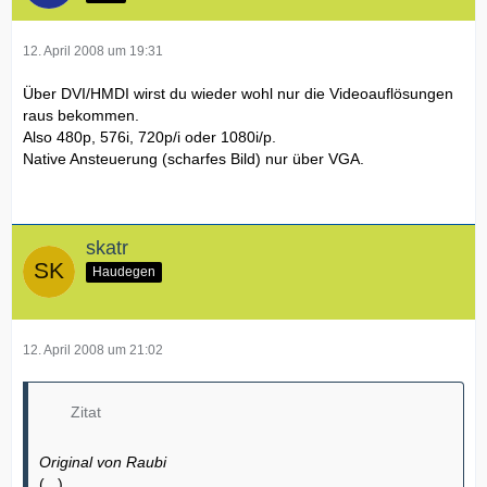
12. April 2008 um 19:31
Über DVI/HMDI wirst du wieder wohl nur die Videoauflösungen
raus bekommen.
Also 480p, 576i, 720p/i oder 1080i/p.
Native Ansteuerung (scharfes Bild) nur über VGA.
skatr
Haudegen
12. April 2008 um 21:02
Zitat
Original von Raubi
(...)