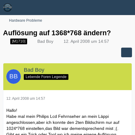
Hardware Probleme
Auflösung auf 1368*768 ändern?
Bad Boy
12. April 2008 um 14:57
[M1710]
Bad Boy
Lebende Foren Legende
12. April 2008 um 14:57
Hallo!
Habe mal mein Philips Lcd Fehrnseher an mein Läppi
angeschlossen,aber ich konnte den 2ten Bildschirm nur auf
1024*768 einstellen,das Bild war dementsprechend mist ;(.
Gibt es ein Trick oder Tool wo ich meine eigene Auflösung