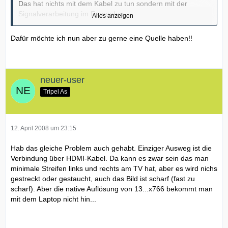
Das hat nichts mit dem Kabel zu tun sondern mit der
Signalverarbeitung im Fernseher.
Alles anzeigen
Dafür möchte ich nun aber zu gerne eine Quelle haben!!
Das Videoboard im TV welches die Signale für das LCD
Panel aufbereiten arbeiten auf verschiedenen Wegen.
Über HDMI/DVI, SVHS, Komponenten, Scart, Composite etc
neuer-user
erwartet das Videoboard Fernsehsignale.
Tripel As
Diese werden also von dem Videoboard bearbeitet. Heißt
so werden auf die Auflösung vom LCD hoch bzw runter
gerechnet.
12. April 2008 um 23:15
Diese Verarbeitung erfolgt beim Anschluss über VGA nicht.
Hab das gleiche Problem auch gehabt. Einziger Ausweg ist die
Da der TV darüber Computersignale erwartet und diese
Verbindung über HDMI-Kabel. Da kann es zwar sein das man
eben nicht "bearbeitet".
minimale Streifen links und rechts am TV hat, aber es wird nichs
Man hat quasi eine direkte Verbindung zwischen PC und
gestreckt oder gestaucht, auch das Bild ist scharf (fast zu
LCD.
scharf). Aber die native Auflösung von 13...x766 bekommt man
Das Videoboard ist als relativ oberflächlich betrachtet
mit dem Laptop nicht hin...
"überbrückt".
Bei einigen neueren Fernseher könnte das auch über
DVI/HDMI gehen, bisher hab ich aber noch keinen gesehen
der darüber ein klares und scharfes PC Bild wieder gibt.