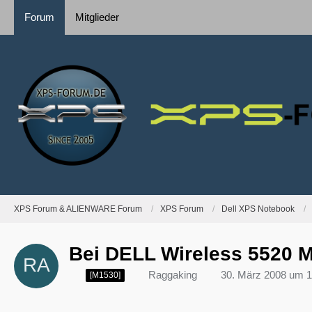
Forum
Mitglieder
XPS Forum & ALIENWARE Forum
XPS Forum
Dell XPS Notebook
Bei DELL Wireless 5520 M
Raggaking
30. März 2008 um 1
[M1530]