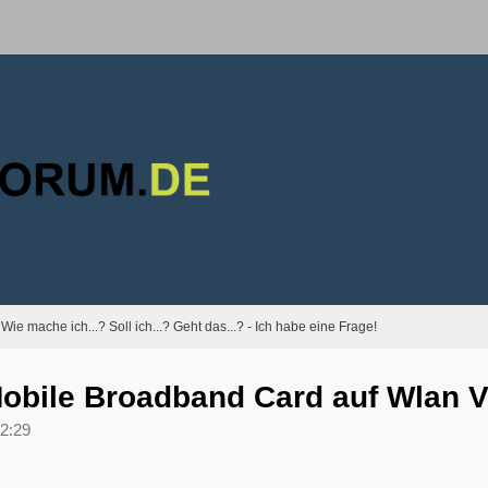
Wie mache ich...? Soll ich...? Geht das...? - Ich habe eine Frage!
obile Broadband Card auf Wlan V
2:29