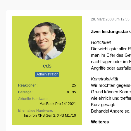
28. März 2008 um 12:55
Zwei leistungsstar
Höflichkeit
Die wichtigste aller 
man im Eifer des Gef
nachfragen oder im No
eds
Angriffe oder ausfa
Administrator
Konstruktivität
Wir möchten gegensei
Reaktionen
25
Grund können Kommen
Beiträge
8.195
wie ehrlich und treff
Aktuelle Hardware
MacBook Pro 14'' 2021
Kurz gesagt:
Ehemalige Hardware
Behandel Andere so,
Inspiron XPS Gen 2, XPS M1710
Weiteres