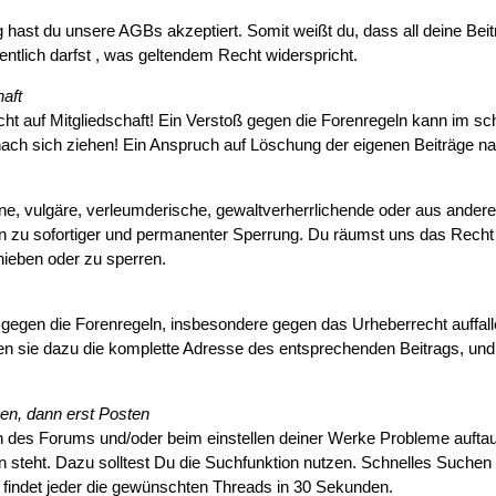
hast du unsere AGBs akzeptiert. Somit weißt du, dass all deine Bei
entlich darfst , was geltendem Recht widerspricht.
haft
t auf Mitgliedschaft! Ein Verstoß gegen die Forenregeln kann im sc
nach sich ziehen! Ein Anspruch auf Löschung der eigenen Beiträge nac
ne, vulgäre, verleumderische, gewaltverherrlichende oder aus andere
n zu sofortiger und permanenter Sperrung. Du räumst uns das Recht
hieben oder zu sperren.
ß gegen die Forenregeln, insbesondere gegen das Urheberrecht auffall
n sie dazu die komplette Adresse des entsprechenden Beitrags, und 
en, dann erst Posten
des Forums und/oder beim einstellen deiner Werke Probleme auftauc
steht. Dazu solltest Du die Suchfunktion nutzen. Schnelles Suchen sol
findet jeder die gewünschten Threads in 30 Sekunden.