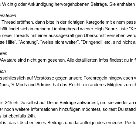
ls Wichtig oder Ankündigung hervorgehobenen Beiträge. Sie enthalten wi
rstellen
 Thread eröffnen, dann bitte in der richtigen Kategorie mit einem passe
hält findet sich in meinem Lieblingthread wieder
High-Score-Liste "Ke
neue Threads mit einer aussagekräftigen Überschrift versehen wer
tte Hilfe", "Achtung", "weiss nicht weiter", "Dringend!" etc. sind nich
uren
Avatare sind nicht gern gesehen. Alle detaillierten Infos findest du 
ion
usschliesslich auf Verstösse gegen unsere Forenregeln hingewiesen w
 Mods, S-Mods und Admins hat das Recht, ein anderes Mitglied zurec
ns 24h eh Du selbst auf Deine Beiträge antwortest, um sie wieder an d
r noch weitere Informationen hinzufügen möchtest, solltest Du statt
ist ebenfalls 24h.
ubt ist das Löschen eines Beitrags und darauffolgendes erneutes Poste