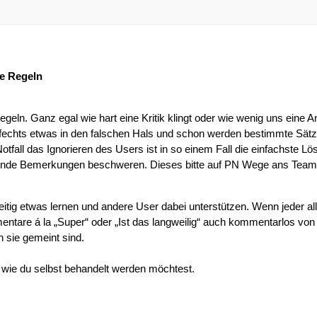
ke Regeln
Regeln. Ganz egal wie hart eine Kritik klingt oder wie wenig uns eine A
echts etwas in den falschen Hals und schon werden bestimmte Sätze 
tfall das Ignorieren des Users ist in so einem Fall die einfachste Lö
llende Bemerkungen beschweren. Dieses bitte auf PN Wege ans Team
tig etwas lernen und andere User dabei unterstützen. Wenn jeder all
tare á la „Super“ oder „Ist das langweilig“ auch kommentarlos von
en sie gemeint sind.
 wie du selbst behandelt werden möchtest.