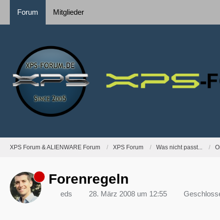
Forum
Mitglieder
XPS Forum & ALIENWARE Forum
XPS Forum
Was nicht passt...
O
Forenregeln
eds
28. März 2008 um 12:55
Geschloss