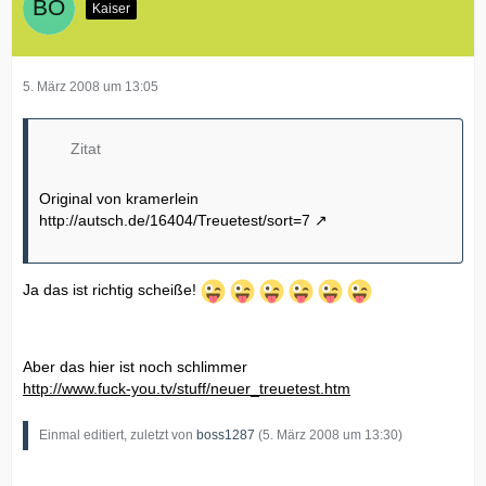
Kaiser
5. März 2008 um 13:05
Zitat
Original von kramerlein
http://autsch.de/16404/Treuetest/sort=7
Ja das ist richtig scheiße!
Aber das hier ist noch schlimmer
http://www.fuck-you.tv/stuff/neuer_treuetest.htm
Einmal editiert, zuletzt von
boss1287
(
5. März 2008 um 13:30
)