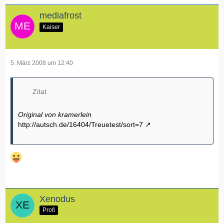
mediafrost
Kaiser
5. März 2008 um 12:40
Zitat
Original von kramerlein
http://autsch.de/16404/Treuetest/sort=7
Xenodus
Profi