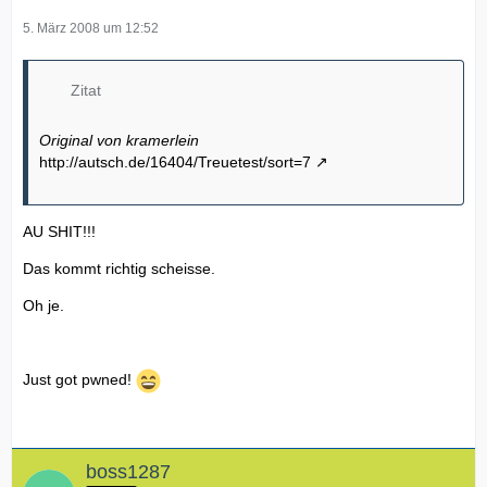
5. März 2008 um 12:52
Zitat
Original von kramerlein
http://autsch.de/16404/Treuetest/sort=7
AU SHIT!!!
Das kommt richtig scheisse.
Oh je.
Just got pwned!
boss1287