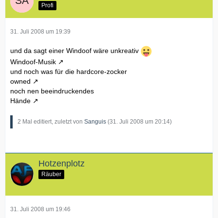
Profi
31. Juli 2008 um 19:39
und da sagt einer Windoof wäre unkreativ
Windoof-Musik
und noch was für die hardcore-zocker
owned
noch nen beeindruckendes
Hände
2 Mal editiert, zuletzt von
Sanguis
(
31. Juli 2008 um 20:14
)
Hotzenplotz
Räuber
31. Juli 2008 um 19:46