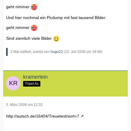
geht nimmer
Und hier nochmal ein Picdump mit fast tausend Bilder:
geht nimmer
Sind ziemlich viele Bilder
2 Mal editiert, zuletzt von
hugo22
(
10. Juli 2008 um 19:49
)
kramerlein
Tripel As
5. März 2008 um 12:32
http://autsch.de/16404/Treuetest/sort=7