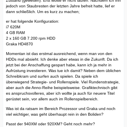
Zustand (gewesen). Erst wollte er nicht laufen. Nachdem ich Ihn
jedoch von Staubresten der letzten Jahre befreit hatte, lief er
dann schließlich. Um es kurz zu machen;
er hat folgende Konfiguration:
i7 620M
4 GB RAM
2 x 160 GB 7.200 rpm HDD
Graka HD4870
Momentan ist das erstmal ausreichend, wenn man von den
HDDs mal absieht. Ich denke aber etwas in die Zukunft. Da ich
jetzt bei der Anschaffung gespart habe, kann ich ja mehr in
Aufrüstung investieren. Was tue ich damit? Neben dem üblichen
Schreibkram und surfen auch spielen. Da spiele ich
überwiegend Strategie- und Rollenspiele. Viel Rundenstrategie,
aber auch die Anno-Reihe beispielsweise. Grafiktechnisch gibt
es anspruchsvolleres, aber ich wollte ja auch für neuere Titel
gerüstet sein, vor allem auch im Rollenspielbereich.
Was ist da ratsam im Bereich Prozessor und Graka und noch
viel wichtiger, was geht überhaupt rein in den Boliden?
Passt der 940XM oder 920XM? Geht noch mehr?