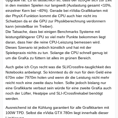
Upgrade rät. Es ist tatsächlich so, dass der 820QM sich zur Zeit
in den meisten Spielen nur langweilt (Auslastung gesamt <10%,
einzelner Kern bei ~40%). Gerade bei nVidia-Grafikkarten mit
der PhysX-Funktion kommt die CPU auch hier nicht ins
Schwitzen da er die GPU zur Physikberechnung verdonnern
kann (einstellbar im Treiber).
Die Tatsache, dass bei einigen Benchmarks Systeme mit
leistungsfähigerer CPU so viel mehr Punkte bekommen liegt
daran, dass hier die reine CPU-Leiszung bemessen wird.
Dieses Szenario ist jedoch künstlich und hat mit der
Spielepraxis nichts zu tun. Solange die CPU schnell genug ist
um die GraKa zu füttern ist alles im grünen Bereich.
Auch gebe ich Crys recht was die SLI/Crossfire-tauglichkeit des
Notebooks anbelangt. So könntest du dir nun für dein Geld eine
670m oder 7970m holen und wenn dir die Leistung nicht mehr
reicht noch eine zweite dazu holen. Sollte jedoch bislang nur
eine Grafikkarte verbaut sein würde für eine zweite GraKa auch
noch der Lüfter, Heatpipe und SLI-/Crossfirekabel benötigt
werden.
Ausreichend ist die Kühlung garantiert für alle Grafikkarten mit
100W TPD. Selbst die nVidia GTX 780m liegt innerhalb dieser