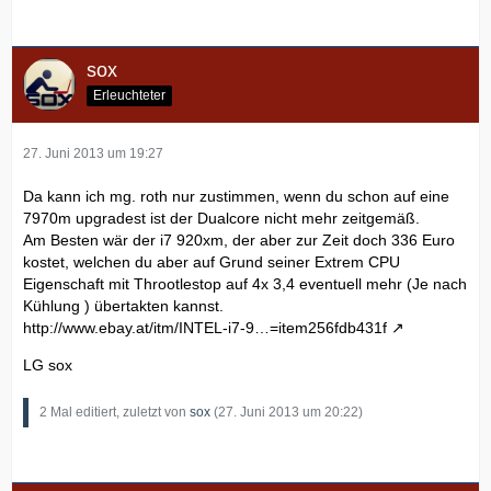
sox
Erleuchteter
27. Juni 2013 um 19:27
Da kann ich mg. roth nur zustimmen, wenn du schon auf eine
7970m upgradest ist der Dualcore nicht mehr zeitgemäß.
Am Besten wär der i7 920xm, der aber zur Zeit doch 336 Euro
kostet, welchen du aber auf Grund seiner Extrem CPU
Eigenschaft mit Throotlestop auf 4x 3,4 eventuell mehr (Je nach
Kühlung ) übertakten kannst.
http://www.ebay.at/itm/INTEL-i7-9…=item256fdb431f
LG sox
2 Mal editiert, zuletzt von
sox
(
27. Juni 2013 um 20:22
)