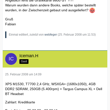
Angeblich fehlt die Grafikkarte 8600 GT ?!?!
Warum wurden dann andere Books, welche später bestellt
wurden, in der Zwischenzeit gebaut und ausgeliefert?
Gruß
Fabian
Einmal editiert, zuletzt von
webfeger
(
25. Februar 2008 um 11:53
)
Iceman.H
Gast
25. Februar 2008 um 14:09
XPS M1530, T7700 2,4 GHz, WSXGA+ (1680x1050), 4GB
DDR2 SDRAM, 250GB (5.400rpm) + Targus Campus XL + Dell
BT Headset
Zahlart: Kreditkarte