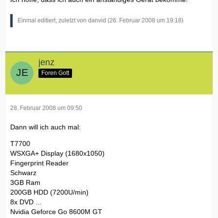
Einmal editiert, zuletzt von danvid (
26. Februar 2008 um 19:18
)
jenz
Foren Gott
28. Februar 2008 um 09:50
Dann will ich auch mal:
T7700
WSXGA+ Display (1680x1050)
Fingerprint Reader
Schwarz
3GB Ram
200GB HDD (7200U/min)
8x DVD ...
Nvidia Geforce Go 8600M GT