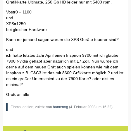
Grafikkarte Ultimate, 250 Gb HD leider nur mit 5400 rpm.
Vostr0 = 1100
und
XPS=1250
bei gleicher Hardware.
Kann mr jemand sagen warum die XPS Geräte teuerer sind?
und
ich hatte letztes Jahr April einen Inspiron 9700 mit ich glaube
7900 Nvidia gehabt aber natürlich mit 17 Zoll. Nun würde ich
gerne auf dem neuen Grät auch spielen können wie mit dem
Inspiron z.B. C&C3 ist das mit 8600 Grfikkarte möglich ? und ist
es ein großer Unterschied zu der 7900 Karte? oder oist es
minimal?
Gruß an alle
Einmal editiert, zuletzt von
homermg
(
4. Februar 2008 um 16:22
)