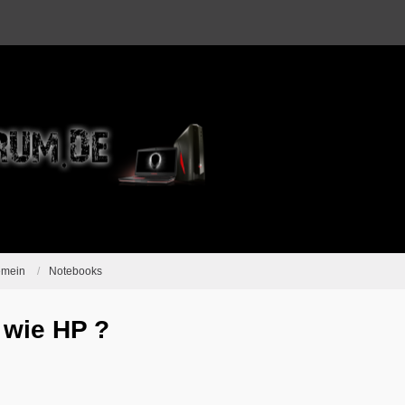
emein
Notebooks
 wie HP ?