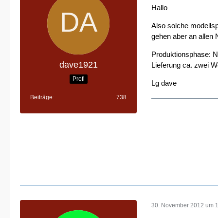
Hallo
Also solche modellspe
gehen aber an allen
Produktionsphase: No
dave1921
Lieferung ca. zwei 
Profi
Lg dave
Beiträge
738
30. November 2012 um 