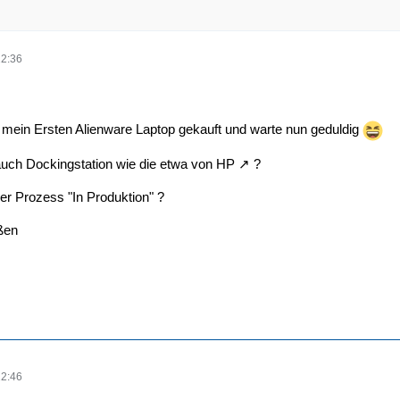
22:36
 mein Ersten Alienware Laptop gekauft und warte nun geduldig
auch Dockingstation wie die etwa von
HP
?
er Prozess "In Produktion" ?
ßen
22:46