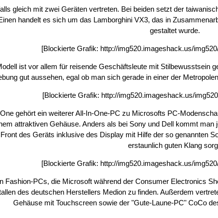
lls gleich mit zwei Geräten vertreten. Bei beiden setzt der taiwanisc
inen handelt es sich um das Lamborghini VX3, das in Zusammenarbei
gestaltet wurde.
[Blockierte Grafik:
http://img520.imageshack.us/img52
ell ist vor allem für reisende Geschäftsleute mit Stilbewusstsein 
bung gut aussehen, egal ob man sich gerade in einer der Metropolen 
[Blockierte Grafik:
http://img520.imageshack.us/img520
One gehört ein weiterer All-In-One-PC zu Microsofts PC-Modenschau 
nem attraktiven Gehäuse. Anders als bei Sony und Dell kommt man 
Front des Geräts inklusive des Display mit Hilfe der so genannten S
erstaunlich guten Klang sorg
[Blockierte Grafik:
http://img520.imageshack.us/img52
n Fashion-PCs, die Microsoft während der Consumer Electronics Show
allen des deutschen Herstellers Medion zu finden. Außerdem vertre
Gehäuse mit Touchscreen sowie der "Gute-Laune-PC" CoCo des 