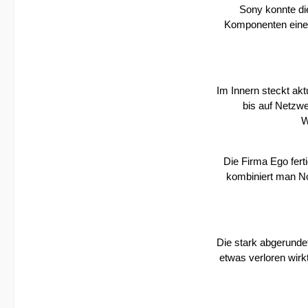
Sony konnte di
Komponenten eines
Im Innern steckt akt
bis auf Netzw
W
Die Firma Ego fert
kombiniert man No
Die stark abgerundet
etwas verloren wir