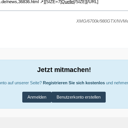
re.de/news,36836.html
][SIZE=7]
Quelle
[/SIZE][/URL]
XMG/6700k/980GTX/NVM
Jetzt mitmachen!
nto auf unserer Seite?
Registrieren Sie sich kostenlos
und nehmen 
Anmelden
Benutzerkonto erstellen