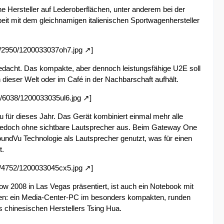
he Hersteller auf Lederoberflächen, unter anderem bei der
t mit dem gleichnamigen italienischen Sportwagenhersteller
0/2950/1200033037oh7.jpg
]
gedacht. Das kompakte, aber dennoch leistungsfähige U2E soll
dieser Welt oder im Café in der Nachbarschaft aufhält.
/6038/1200033035ul6.jpg
]
für dieses Jahr. Das Gerät kombiniert einmal mehr alle
jedoch ohne sichtbare Lautsprecher aus. Beim Gateway One
oundVu Technologie als Lautsprecher genutzt, was für einen
t.
0/4752/1200033045cx5.jpg
]
 2008 in Las Vegas präsentiert, ist auch ein Notebook mit
ten: ein Media-Center-PC im besonders kompakten, runden
chinesischen Herstellers Tsing Hua.