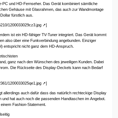
ne-PC und HD-Fernseher. Das Gerät kombiniert sämtliche
 flachen Gehäuse mit Glasrahmen, das auch zur Wandmontage
Dollar fürstlich aus.
/6210/1200033029cz3.jpg
]
erdem ist ein HD-fähiger TV-Tuner integriert. Das Gerät kommt
den also über eine Funkverbindung angebunden. Einziger
el) entspricht nicht ganz dem HD-Anspruch.
etischisten
 Hand, ganz nach den Wünschen des jeweiligen Kunden. Dabei
Chrom. Die Rückseite des Display-Deckels kann nach Bedarf
/2361/1200033025qe1.jpg
]
t allerdings auch dafür dass das natürlich rechteckige Display
 an und hat auch noch die passenden Handtaschen im Angebot.
u einem Fashion-Statement.
seitig