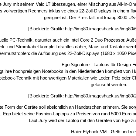
e Jury mit seinem Vaio LT überzeugen, einer Mischung aus All-In-O
 vollwertigen Rechners inklusive eines 22-Zoll-Displays in einem
geeignet ist. Der Preis fällt mit knapp 3000 US-
[Blockierte Grafik:
http://img80.imageshack.us/img80
uelle PC-Technik, darunter auch ein Intel Core 2 Duo Prozessor. Auß
erk- und Stromkabel komplett drahtlos daher, Maus und Tastatur wer
ermutstropfen: die Auflösung des 22-Zoll-Displays (1680 x 1050 Pix
Ego Signature - Laptops für Design-F
igt ihre hochpreisigen Notebooks in den Niederlanden komplett von
tebook-Technik mit hochwertigen Materialien wie Leder, Pelz oder 
getauscht werden.
[Blockierte Grafik:
http://img80.imageshack.us/img80
e Form der Geräte soll absichtlich an Handtaschen erinnern. Sie sorg
kt. Ego bietet seine Fashion-Laptops zu Preisen von rund 5000 Euro
Laut Jury wird der Laptop mit den Geräten von Ego z
Haier Flybook VM - Gelb und viel