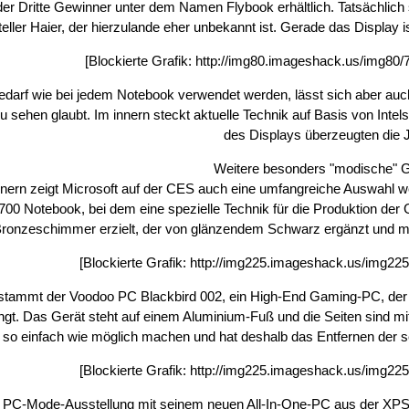
 der Dritte Gewinner unter dem Namen Flybook erhältlich. Tatsächlic
eller Haier, der hierzulande eher unbekannt ist. Gerade das Display 
[Blockierte Grafik:
http://img80.imageshack.us/img80
edarf wie bei jedem Notebook verwendet werden, lässt sich aber au
 sehen glaubt. Im innern steckt aktuelle Technik auf Basis von Intel
des Displays überzeugten die J
Weitere besonders "modische" 
ern zeigt Microsoft auf der CES auch eine umfangreiche Auswahl we
700 Notebook, bei dem eine spezielle Technik für die Produktion der 
ronzeschimmer erzielt, der von glänzendem Schwarz ergänzt und mi
[Blockierte Grafik:
http://img225.imageshack.us/img225
stammt der Voodoo PC Blackbird 002, ein High-End Gaming-PC, der
ngt. Das Gerät steht auf einem Aluminium-Fuß und die Seiten sind 
 so einfach wie möglich machen und hat deshalb das Entfernen der 
[Blockierte Grafik:
http://img225.imageshack.us/img225
fts PC-Mode-Ausstellung mit seinem neuen All-In-One-PC aus der XPS