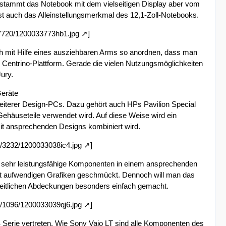
h stammt das Notebook mit dem vielseitigen Display aber vom
ist auch das Alleinstellungsmerkmal des 12,1-Zoll-Notebooks.
/7720/1200033773hb1.jpg
]
ch mit Hilfe eines ausziehbaren Arms so anordnen, dass man
s Centrino-Plattform. Gerade die vielen Nutzungsmöglichkeiten
ury.
Geräte
iterer Design-PCs. Dazu gehört auch HPs Pavilion Special
Gehäuseteile verwendet wird. Auf diese Weise wird ein
t ansprechenden Designs kombiniert wird.
/3232/1200033038ic4.jpg
]
 sehr leistungsfähige Komponenten in einem ansprechenden
mit aufwendigen Grafiken geschmückt. Dennoch will man das
seitlichen Abdeckungen besonders einfach gemacht.
/1096/1200033039qj6.jpg
]
 Serie vertreten. Wie Sony Vaio LT sind alle Komponenten des