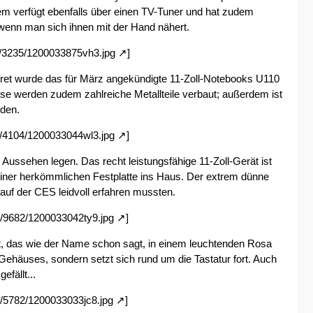
m verfügt ebenfalls über einen TV-Tuner und hat zudem
wenn man sich ihnen mit der Hand nähert.
5/3235/1200033875vh3.jpg
]
nkret wurde das für März angekündigte 11-Zoll-Notebooks U110
se werden zudem zahlreiche Metallteile verbaut; außerdem ist
den.
5/4104/1200033044wl3.jpg
]
 Aussehen legen. Das recht leistungsfähige 11-Zoll-Gerät ist
einer herkömmlichen Festplatte ins Haus. Der extrem dünne
 auf der CES leidvoll erfahren mussten.
/9682/1200033042ty9.jpg
]
t, das wie der Name schon sagt, in einem leuchtenden Rosa
Gehäuses, sondern setzt sich rund um die Tastatur fort. Auch
efällt...
/5782/1200033033jc8.jpg
]