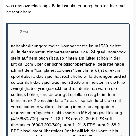
was das overclocking z.B. in lost planet bringt hab ich hier mal
beschrieben:
Zitat
nebenbedinungen: meine komponenten im m1530 siehst
du in der signatur, zimmertemperatur ca. 24 grad, notebook
steht auf nem buch (ist also hinten am lüfter schön in der
luft ca. 2cm über der schreibtischoberfläche) getestet habe
ich mit dem "lost planet colonies" benchmark (ist direkt im
spiel dabei... das spiel hat recht hohe anforderungen und ist
so ziemlich das spiel was mein 1530 am meisten in die knie
zwingt (hab crysis gezockt, und ich denke da waren die
settings höher, und es war gut spielbar) es gibt in dem
benchmark 2 verschiedene "areas", sprich durchläufe mit
verschiedenen welten... taktung immer so angegeben
(core/shader/speicher takt jeweils in MHz) original taktung
(475/950/700): area 1: 18 FPS area 2: 30.6 FPS soft
übertaktet (600/1200/800) area 1: 21.8 FPS area 2: 38.2
FPS bissel mehr übertaktet (mehr will ich der karte nicht