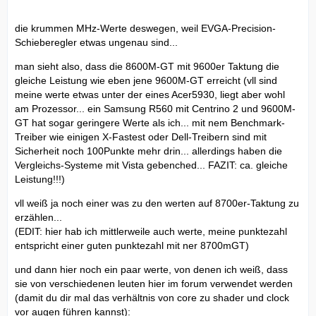
die krummen MHz-Werte deswegen, weil EVGA-Precision-
Schieberegler etwas ungenau sind...
man sieht also, dass die 8600M-GT mit 9600er Taktung die
gleiche Leistung wie eben jene 9600M-GT erreicht (vll sind
meine werte etwas unter der eines Acer5930, liegt aber wohl
am Prozessor... ein Samsung R560 mit Centrino 2 und 9600M-
GT hat sogar geringere Werte als ich... mit nem Benchmark-
Treiber wie einigen X-Fastest oder Dell-Treibern sind mit
Sicherheit noch 100Punkte mehr drin... allerdings haben die
Vergleichs-Systeme mit Vista gebenched... FAZIT: ca. gleiche
Leistung!!!)
vll weiß ja noch einer was zu den werten auf 8700er-Taktung zu
erzählen...
(EDIT: hier hab ich mittlerweile auch werte, meine punktezahl
entspricht einer guten punktezahl mit ner 8700mGT)
und dann hier noch ein paar werte, von denen ich weiß, dass
sie von verschiedenen leuten hier im forum verwendet werden
(damit du dir mal das verhältnis von core zu shader und clock
vor augen führen kannst):