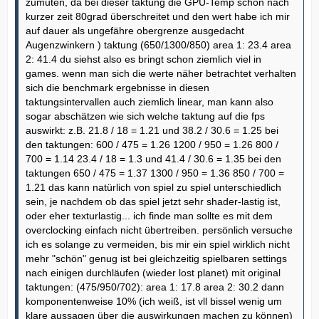
zumuten, da bei dieser taktung die GPU-Temp schon nach
kurzer zeit 80grad überschreitet und den wert habe ich mir
auf dauer als ungefähre obergrenze ausgedacht
Augenzwinkern ) taktung (650/1300/850) area 1: 23.4 area
2: 41.4 du siehst also es bringt schon ziemlich viel in
games. wenn man sich die werte näher betrachtet verhalten
sich die benchmark ergebnisse in diesen
taktungsintervallen auch ziemlich linear, man kann also
sogar abschätzen wie sich welche taktung auf die fps
auswirkt: z.B. 21.8 / 18 = 1.21 und 38.2 / 30.6 = 1.25 bei
den taktungen: 600 / 475 = 1.26 1200 / 950 = 1.26 800 /
700 = 1.14 23.4 / 18 = 1.3 und 41.4 / 30.6 = 1.35 bei den
taktungen 650 / 475 = 1.37 1300 / 950 = 1.36 850 / 700 =
1.21 das kann natürlich von spiel zu spiel unterschiedlich
sein, je nachdem ob das spiel jetzt sehr shader-lastig ist,
oder eher texturlastig... ich finde man sollte es mit dem
overclocking einfach nicht übertreiben. persönlich versuche
ich es solange zu vermeiden, bis mir ein spiel wirklich nicht
mehr "schön" genug ist bei gleichzeitig spielbaren settings
nach einigen durchläufen (wieder lost planet) mit original
taktungen: (475/950/702): area 1: 17.8 area 2: 30.2 dann
komponentenweise 10% (ich weiß, ist vll bissel wenig um
klare aussagen über die auswirkungen machen zu können)