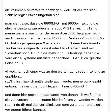
die krummen MHz-Werte deswegen, weil EVGA-Precision-
Schieberegler etwas ungenau sind...
man sieht also, dass die 8600M-GT mit 9600er Taktung die
gleiche Leistung wie eben jene 9600M-GT erreicht (vll sind
meine werte etwas unter der eines Acer5930, liegt aber wohl
am Prozessor... ein Samsung R560 mit Centrino 2 und 9600M-
GT hat sogar geringere Werte als ich... mit nem Benchmark-
Treiber wie einigen X-Fastest oder Dell-Treibern sind mit
Sicherheit noch 100Punkte mehr drin... allerdings haben die
Vergleichs-Systeme mit Vista gebenched... FAZIT: ca. gleiche
Leistung!!!)
vll weiß ja noch einer was zu den werten auf 8700er-Taktung zu
erzählen...
(EDIT: hier hab ich mittlerweile auch werte, meine punktezahl
entspricht einer guten punktezahl mit ner 8700mGT)
und dann hier noch ein paar werte, von denen ich weiß, dass
sie von verschiedenen leuten hier im forum verwendet werden
(damit du dir mal das verhältnis von core zu shader und clock
vor augen führen kannst):