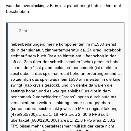
was das overclocking z.B. in lost planet bringt hab ich hier mal
beschrieben:
Zitat
nebenbedinungen: meine komponenten im m1530 siehst
du in der signatur, zimmertemperatur ca. 24 grad, notebook
steht auf nem buch (ist also hinten am lüfter schön in der
luft ca. 2cm über der schreibtischoberfläche) getestet habe
ich mit dem "lost planet colonies" benchmark (ist direkt im
spiel dabei... das spiel hat recht hohe anforderungen und ist
so ziemlich das spiel was mein 1530 am meisten in die knie
zwingt (hab crysis gezockt, und ich denke da waren die
settings höher, und es war gut spielbar) es gibt in dem
benchmark 2 verschiedene "areas", sprich durchläufe mit
verschiedenen welten... taktung immer so angegeben
(core/shader/speicher takt jeweils in MHz) original taktung
(475/950/700): area 1: 18 FPS area 2: 30.6 FPS soft
übertaktet (600/1200/800) area 1: 21.8 FPS area 2: 38.2
FPS bissel mehr übertaktet (mehr will ich der karte nicht