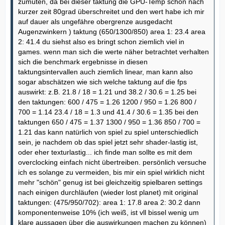
zumuten, da bei dieser taktung die GPU-Temp schon nach
kurzer zeit 80grad überschreitet und den wert habe ich mir
auf dauer als ungefähre obergrenze ausgedacht
Augenzwinkern ) taktung (650/1300/850) area 1: 23.4 area
2: 41.4 du siehst also es bringt schon ziemlich viel in
games. wenn man sich die werte näher betrachtet verhalten
sich die benchmark ergebnisse in diesen
taktungsintervallen auch ziemlich linear, man kann also
sogar abschätzen wie sich welche taktung auf die fps
auswirkt: z.B. 21.8 / 18 = 1.21 und 38.2 / 30.6 = 1.25 bei
den taktungen: 600 / 475 = 1.26 1200 / 950 = 1.26 800 /
700 = 1.14 23.4 / 18 = 1.3 und 41.4 / 30.6 = 1.35 bei den
taktungen 650 / 475 = 1.37 1300 / 950 = 1.36 850 / 700 =
1.21 das kann natürlich von spiel zu spiel unterschiedlich
sein, je nachdem ob das spiel jetzt sehr shader-lastig ist,
oder eher texturlastig... ich finde man sollte es mit dem
overclocking einfach nicht übertreiben. persönlich versuche
ich es solange zu vermeiden, bis mir ein spiel wirklich nicht
mehr "schön" genug ist bei gleichzeitig spielbaren settings
nach einigen durchläufen (wieder lost planet) mit original
taktungen: (475/950/702): area 1: 17.8 area 2: 30.2 dann
komponentenweise 10% (ich weiß, ist vll bissel wenig um
klare aussagen über die auswirkungen machen zu können)