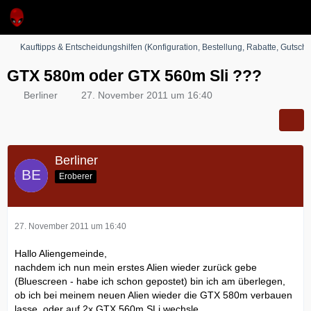
Kauftipps & Entscheidungshilfen (Konfiguration, Bestellung, Rabatte, Gutsche
GTX 580m oder GTX 560m Sli ???
Berliner
27. November 2011 um 16:40
Berliner
Eroberer
27. November 2011 um 16:40
Hallo Aliengemeinde,
nachdem ich nun mein erstes Alien wieder zurück gebe
(Bluescreen - habe ich schon gepostet) bin ich am überlegen,
ob ich bei meinem neuen Alien wieder die GTX 580m verbauen
lasse, oder auf 2x GTX 560m SLi wechsle.