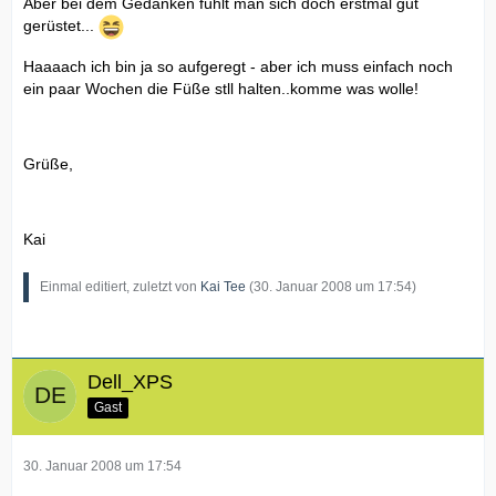
Aber bei dem Gedanken fühlt man sich doch erstmal gut
gerüstet...
Haaaach ich bin ja so aufgeregt - aber ich muss einfach noch
ein paar Wochen die Füße stll halten..komme was wolle!
Grüße,
Kai
Einmal editiert, zuletzt von
Kai Tee
(
30. Januar 2008 um 17:54
)
Dell_XPS
Gast
30. Januar 2008 um 17:54