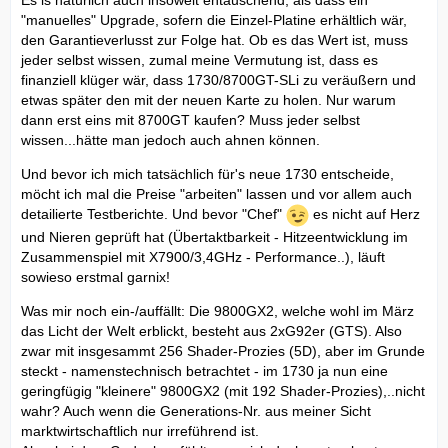
Es is natürlich auch insoweit entäuschend, als dass ein
"manuelles" Upgrade, sofern die Einzel-Platine erhältlich wär,
den Garantieverlusst zur Folge hat. Ob es das Wert ist, muss
jeder selbst wissen, zumal meine Vermutung ist, dass es
finanziell klüger wär, dass 1730/8700GT-SLi zu veräußern und
etwas später den mit der neuen Karte zu holen. Nur warum
dann erst eins mit 8700GT kaufen? Muss jeder selbst
wissen...hätte man jedoch auch ahnen können.
Und bevor ich mich tatsächlich für's neue 1730 entscheide,
möcht ich mal die Preise "arbeiten" lassen und vor allem auch
detailierte Testberichte. Und bevor "Chef"
es nicht auf Herz
und Nieren geprüft hat (Übertaktbarkeit - Hitzeentwicklung im
Zusammenspiel mit X7900/3,4GHz - Performance..), läuft
sowieso erstmal garnix!
Was mir noch ein-/auffällt: Die 9800GX2, welche wohl im März
das Licht der Welt erblickt, besteht aus 2xG92er (GTS). Also
zwar mit insgesammt 256 Shader-Prozies (5D), aber im Grunde
steckt - namenstechnisch betrachtet - im 1730 ja nun eine
geringfügig "kleinere" 9800GX2 (mit 192 Shader-Prozies),..nicht
wahr? Auch wenn die Generations-Nr. aus meiner Sicht
marktwirtschaftlich nur irreführend ist.