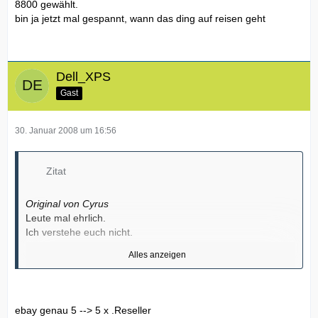
8800 gewählt.
bin ja jetzt mal gespannt, wann das ding auf reisen geht
Dell_XPS
Gast
30. Januar 2008 um 16:56
Zitat
Original von Cyrus
Leute mal ehrlich.
Ich verstehe euch nicht.
Alles anzeigen
Es war doch schon bei Markteinführung des M1730
abzusehen das die verbauten 8700 eher Mainstreamkarten
sind.
Durch die schwache Speicheranbindung war klar das sie
ebay genau 5 --> 5 x .Reseller