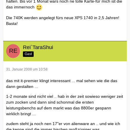
halten. Bis vor 1 Monat wars noch ne tolle Karte-für mich ist die
das immernoch
Die 740K werden angelegt fürs neue XPS 1740 in 2,5 Jahren!
Basta!
Rei`TaraShui
Gast
31. Januar 2008 um 10:58
das mit it-premier klingt interessant ... mal sehen wie die das
dann gestalten ...
1-2 monate sind nicht viel .. hab in der zeit sowieso weniger zeit
zum zocken und dann sind schonmal die ersten
leistungsbenchs auf dem markt was das 8800er gespann
wirklich bringt ...
zudem steht ja noch nen 17"er von alienware an .. und wie ich
die kenne sind die immer bischen großzügiger was