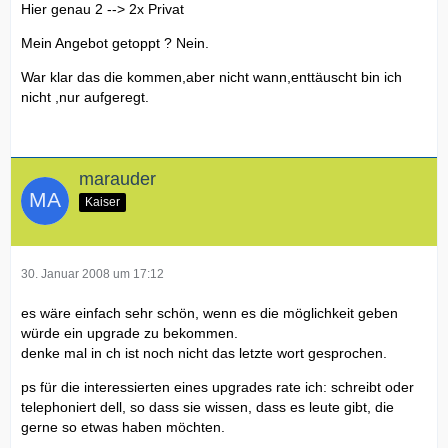
sich bei hohen auflösungen schwer tun.
Hier genau 2 --> 2x Privat
Auch war die aussage bekannt das ende Januar 08 die
Mein Angebot getoppt ? Nein.
8800GTX kommen sollte.
Nun ist sie da und nicht wenige sind enttäuscht!
Das kann ich nicht verstehen da doch schon damals die
War klar das die kommen,aber nicht wann,enttäuscht bin ich
Fakten mehr oder weniger bekannt waren.
nicht ,nur aufgeregt.
Ich wundere mich gerade wieviele M1730 jetzt bei Ebay
oder hier im MMarktplatz angeboten werden.
marauder
Was steckt wohl dahinter?
Kaiser
30. Januar 2008 um 17:12
es wäre einfach sehr schön, wenn es die möglichkeit geben
würde ein upgrade zu bekommen.
denke mal in ch ist noch nicht das letzte wort gesprochen.
ps für die interessierten eines upgrades rate ich: schreibt oder
telephoniert dell, so dass sie wissen, dass es leute gibt, die
gerne so etwas haben möchten.