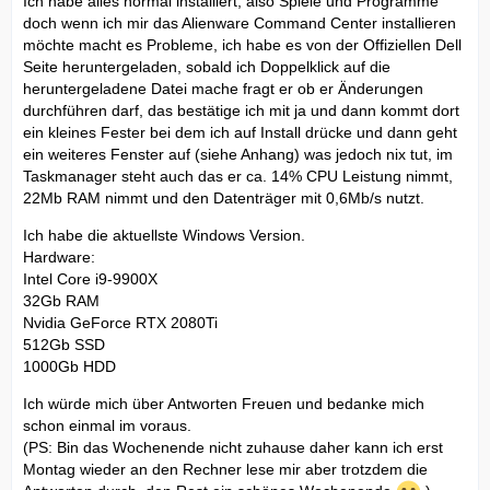
Ich habe alles normal installiert, also Spiele und Programme
doch wenn ich mir das Alienware Command Center installieren
möchte macht es Probleme, ich habe es von der Offiziellen Dell
Seite heruntergeladen, sobald ich Doppelklick auf die
heruntergeladene Datei mache fragt er ob er Änderungen
durchführen darf, das bestätige ich mit ja und dann kommt dort
ein kleines Fester bei dem ich auf Install drücke und dann geht
ein weiteres Fenster auf (siehe Anhang) was jedoch nix tut, im
Taskmanager steht auch das er ca. 14% CPU Leistung nimmt,
22Mb RAM nimmt und den Datenträger mit 0,6Mb/s nutzt.
Ich habe die aktuellste Windows Version.
Hardware:
Intel Core i9-9900X
32Gb RAM
Nvidia GeForce RTX 2080Ti
512Gb SSD
1000Gb HDD
Ich würde mich über Antworten Freuen und bedanke mich
schon einmal im voraus.
(PS: Bin das Wochenende nicht zuhause daher kann ich erst
Montag wieder an den Rechner lese mir aber trotzdem die