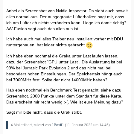
Anbei ein Screenshot von Nvidia Inspector. Da sieht auch soweit
alles normal aus. Der ausgegraute Lüfterbalken sagt mir, dass
ich am Lüfter eh nichts verändern kann. Liege ich damit richtig?
AW-Fusion sagt auch das alles aus ist.
Ich habe auch mal alles Treiber neu Installiert vorher mit DDU
runtergehauen. hat leider nichts gebracht
Ich habe eben nochmal die Graka unter Last laufen lassen,
dazu der Screenshot "GPU unter Last". Die Auslastung ist bei
99% bei Jurrasic Park Evolution 2 und das nicht mal bei
besonders hohen Einstellungen. Der Speichertakt hängt auch
bei 7000MHz fest. Sollte der nicht 14000MHz haben?
Hab eben nochmal ein Benchmark Test gemacht, siehe dazu
Screenshot. 2000 Punkte unter dem Standart für diese Karte.
Das erscheint mir recht wenig :-(. Wie ist eure Meinung dazu?
Sagt mir bitte nicht, dass die Grak stirbt.
4 Mal editiert, zuletzt von
1Basti1
(
11. Januar 2022 um 14:46
)