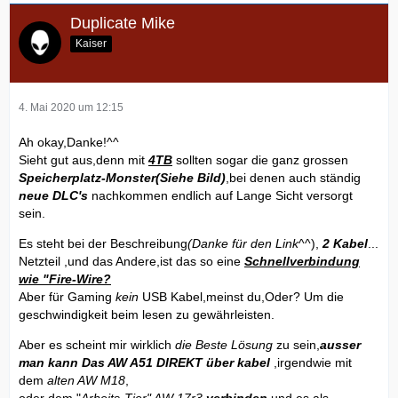
Duplicate Mike
Kaiser
4. Mai 2020 um 12:15
Ah okay,Danke!^^
Sieht gut aus,denn mit
4TB
sollten sogar die ganz grossen
Speicherplatz-Monster(Siehe Bild)
,bei denen auch ständig
neue DLC's
nachkommen endlich auf Lange Sicht versorgt
sein.
Es steht bei der Beschreibung
(Danke für den Link
^^),
2 Kabel
...
Netzteil ,und das Andere,ist das so eine
Schnellverbindung
wie "Fire-Wire?
Aber für Gaming
kein
USB Kabel,meinst du,Oder? Um die
geschwindigkeit beim lesen zu gewährleisten.
Aber es scheint mir wirklich
die Beste Lösung
zu sein,
ausser
man kann Das AW A51 DIREKT über kabel
,irgendwie mit
dem
alten AW M18
,
oder dem "
Arbeits-Tier" AW 17r3
verbinden
und es als