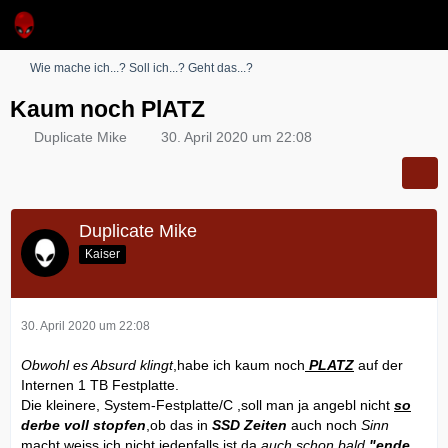
Wie mache ich...? Soll ich...? Geht das...?
Kaum noch PlATZ
Duplicate Mike
30. April 2020 um 22:08
Duplicate Mike
Kaiser
30. April 2020 um 22:08
Obwohl es Absurd klingt
,habe ich kaum noch
PLATZ
auf der
Internen 1 TB Festplatte.
Die kleinere, System-Festplatte/C ,soll man ja angebl nicht
so
derbe voll stopfen
,ob das in
SSD Zeiten
auch noch
Sinn
macht,weiss ich nicht,jedenfalls ist da
auch schon bald
"ende