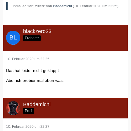
Einmal editiert, zuletzt von
Baddemichl
(
10. Februar 2020 um 22:25
)
blackzero23
Eroberer
10. Februar 2020 um 22:25
Das hat leider nicht geklappt.
Aber ich probier mal eben was.
Baddemichl
Profi
10. Februar 2020 um 22:27