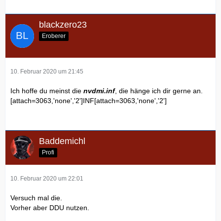
blackzero23
Eroberer
10. Februar 2020 um 21:45
Ich hoffe du meinst die
nvdmi.inf
, die hänge ich dir gerne an.
[attach=3063,'none','2']INF[attach=3063,'none','2']
Baddemichl
Profi
10. Februar 2020 um 22:01
Versuch mal die.
Vorher aber DDU nutzen.