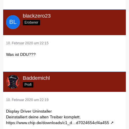
blackzero23
Eroberer
10. Februar 2020 um 22:15
Was ist DDU???
Baddemichl
Profi
10. Februar 2020 um 22:19
Display Driver Uninstaller
Deinstalliert deine alten Treiber komplett.
https://www.chip.de/downloads/c1_d…d7024654cf4a455