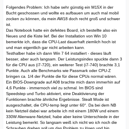
Folgendes Problem: Ich habe sehr günstig ein M15X in der
Bucht geschossen und wollte es aufbauen um auch mal mobil
zocken zu können, da mein AW18 doch recht groß und schwer
ist.
Das Notebook hatte ein defektes Board, ich bestellte also ein
Neues und die Kiste lief. Bei der Installation von Win 10
bemerkte ich, dass die CPU-Last dauerhaft ziemlich hoch ist
und man eigentlich gar nicht arbeiten kann.
Testhalber habe ich dann Win 7 64 installiert - dieses läuft
besser, aber auch langsam. Der Leistungsindex spuckte dann 3
für die CPU aus (i7-720), ein weiterer Test (i7-740) brachte 3,1
Punkte. Auch alle Benchmarks wie Passmark oder CPU-Z
bringen ca. 1/4 der Punkte die für diese CPUs normal wären.
Ein BIOS-Downgrade auf A08 brachte mich dann immerhin auf
4,6 Punkte - immernoch viel zu schmal. Im BIOS sind
Speedstep und Turbo aktiviert, eine Deaktivierung der
Funktionen brachte ähnliche Ergebnisse. Stealt Mode ist
ausgeschaltet, die CPU-temp liegt unter 60°. Da bei dem NB
kein Netzteil dabei war arbeite ich mit einem 180W und einem
330W Alienware-Netzteil, habe aber keine Unterschiede in der
Leistung bemerkt. So langsam weiß ich nicht wo ich noch die
Schrauben drehen soll um das Problem zu lösen und bin