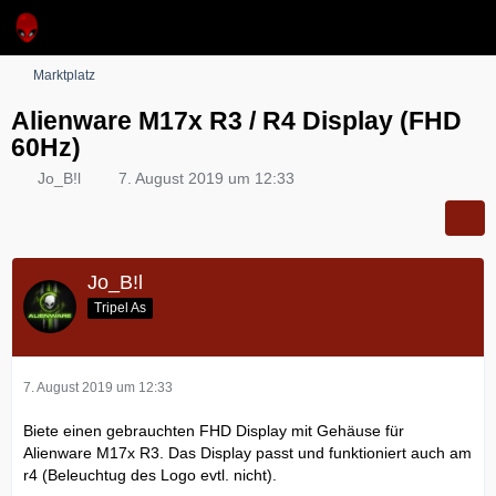
Marktplatz
Alienware M17x R3 / R4 Display (FHD
60Hz)
Jo_B!l
7. August 2019 um 12:33
Jo_B!l
Tripel As
7. August 2019 um 12:33
Biete einen gebrauchten FHD Display mit Gehäuse für
Alienware M17x R3. Das Display passt und funktioniert auch am
r4 (Beleuchtug des Logo evtl. nicht).