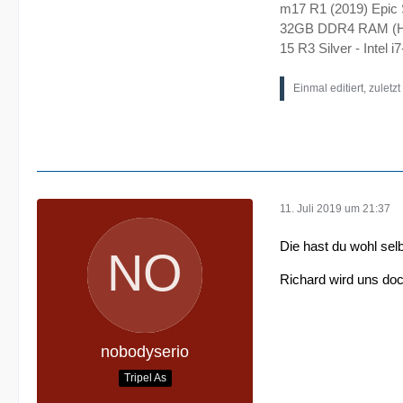
m17 R1 (2019) Epic 
32GB DDR4 RAM (H
15 R3 Silver - Inte
Einmal editiert, zuletz
11. Juli 2019 um 21:37
Die hast du wohl selb
Richard wird uns doc
nobodyserio
Tripel As