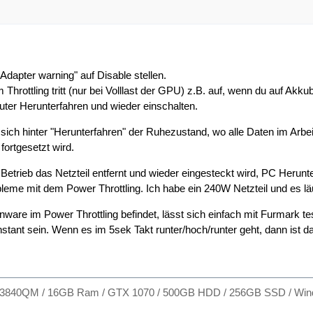
Adapter warning" auf Disable stellen.
hrottling tritt (nur bei Volllast der GPU) z.B. auf, wenn du auf Akkube
uter Herunterfahren und wieder einschalten.
 sich hinter "Herunterfahren" der Ruhezustand, wo alle Daten im Arbei
ortgesetzt wird.
etrieb das Netzteil entfernt und wieder eingesteckt wird, PC Herunte
leme mit dem Power Throttling. Ich habe ein 240W Netzteil und es läu
enware im Power Throttling befindet, lässt sich einfach mit Furmark te
ant sein. Wenn es im 5sek Takt runter/hoch/runter geht, dann ist da
-3840QM / 16GB Ram / GTX 1070 / 500GB HDD / 256GB SSD / Win