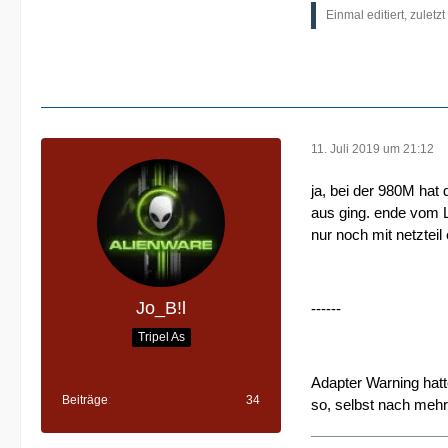
Einmal editiert, zuletz
11. Juli 2019 um 21:12
ja, bei der 980M ha
aus ging. ende vom 
nur noch mit netztei
Jo_B!l
------
Tripel As
Adapter Warning hatt
Beiträge
34
so, selbst nach mehr