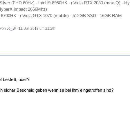
Silver (FHD 60Hz) - Intel i9-8950HK - nVidia RTX 2080 (max-Q) - 
yperX Impact 2666Mhz)
l i7-6700HK - nVidia GTX 1070 (mobile) - 512GB SSD - 16GB RAM
t von
Jo_B!l
(
11. Juli 2019 um 21:29
)
t bestellt, oder?
h sicher Bescheid geben wenn se bei ihm eingetroffen sind?