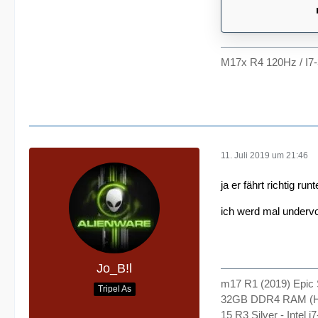
M17x R4 120Hz / I7
11. Juli 2019 um 21:46
ja er fährt richtig ru
ich werd mal undervol
Jo_B!l
m17 R1 (2019) Epic 
Tripel As
32GB DDR4 RAM (H
15 R3 Silver - Inte