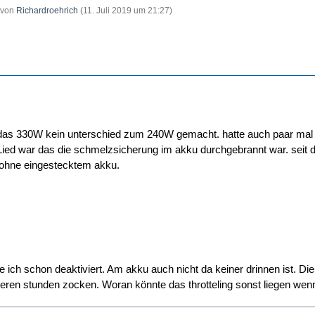
t von
Richardroehrich
(
11. Juli 2019 um 21:27
)
t das 330W kein unterschied zum 240W gemacht. hatte auch paar mal
Lied war das die schmelzsicherung im akku durchgebrannt war. seit 
l ohne eingestecktem akku.
e ich schon deaktiviert. Am akku auch nicht da keiner drinnen ist. D
eren stunden zocken. Woran könnte das throtteling sonst liegen wen