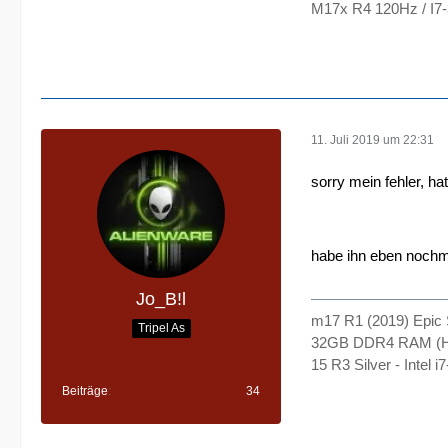
M17x R4 120Hz / I7
11. Juli 2019 um 22:31
sorry mein fehler, ha
habe ihn eben nochma
Jo_B!l
m17 R1 (2019) Epic 
Tripel As
32GB DDR4 RAM (H
15 R3 Silver - Inte
Beiträge
34