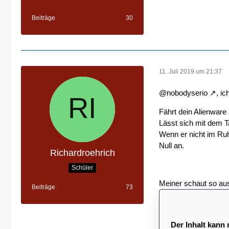
Beiträge
30
11. Juli 2019 um 21:37
@
nobodyserio
, i
Fährt dein Alienwar
Lässt sich mit dem 
Wenn er nicht im Ruhe
Null an.
Richardroehrich
Schüler
Meiner schaut so au
Beiträge
73
Der Inhalt kann 