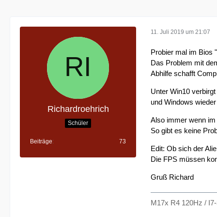
11. Juli 2019 um 21:07
Probier mal im Bios "
Das Problem mit dem T
Abhilfe schafft Comp
Unter Win10 verbirgt
und Windows wieder f
Richardroehrich
Also immer wenn im B
Schüler
So gibt es keine Prob
Beiträge
73
Edit: Ob sich der Ali
Die FPS müssen konst
Gruß Richard
M17x R4 120Hz / I7