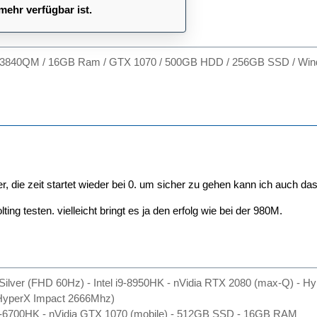
mehr verfügbar ist.
-3840QM / 16GB Ram / GTX 1070 / 500GB HDD / 256GB SSD / Win
nter, die zeit startet wieder bei 0. um sicher zu gehen kann ich auch da
ting testen. vielleicht bringt es ja den erfolg wie bei der 980M.
Silver (FHD 60Hz) - Intel i9-8950HK - nVidia RTX 2080 (max-Q) - 
yperX Impact 2666Mhz)
l i7-6700HK - nVidia GTX 1070 (mobile) - 512GB SSD - 16GB RAM