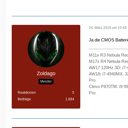
24. März 2018 um 10:49
Ja die CMOS Batterie
M11x R3 Nebula Re
M17x R4 Nebula Re
AW17 120Hz 3D: i7
Zoldago
AW18: i7-4940MX, 
Pro
Meister
Clevo P870TM: i9-9
Pro
Reaktionen
5
Beiträge
1.884