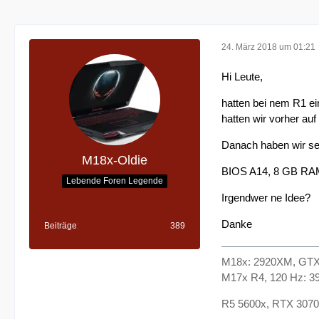
24. März 2018 um 01:21
Hi Leute,
hatten bei nem R1 e
hatten wir vorher auf
Danach haben wir se
M18x-Oldie
BIOS A14, 8 GB RA
Lebende Foren Legende
Irgendwer ne Idee?
Danke
Beiträge
389
M18x: 2920XM, GTX 
M17x R4, 120 Hz: 3
R5 5600x, RTX 3070