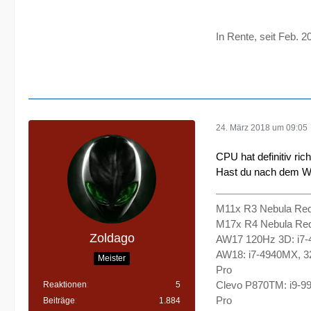
In Rente, seit Feb
24. März 2018 um 09:05
CPU hat definitiv ri
Hast du nach dem We
M11x R3 Nebula Re
M17x R4 Nebula Re
Zoldago
AW17 120Hz 3D: i7
AW18: i7-4940MX, 
Meister
Pro
Clevo P870TM: i9-9
Reaktionen
5
Pro
Beiträge
1.884