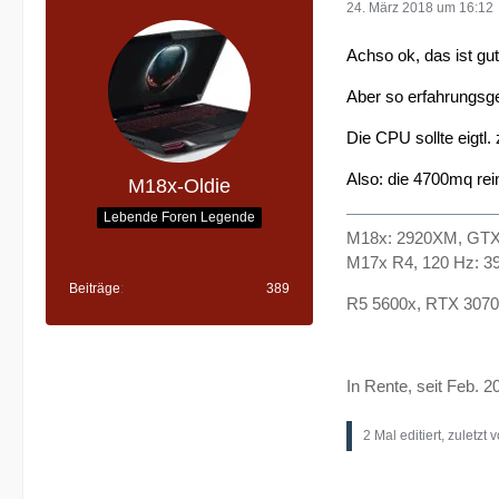
24. März 2018 um 16:12
Achso ok, das ist gu
Aber so erfahrungsg
Die CPU sollte eigtl.
Also: die 4700mq re
M18x-Oldie
Lebende Foren Legende
M18x: 2920XM, GTX 
M17x R4, 120 Hz: 3
Beiträge
389
R5 5600x, RTX 3070
In Rente, seit Feb
2 Mal editiert, zuletzt 