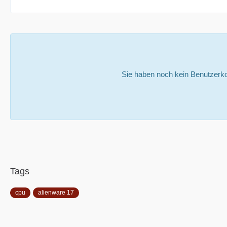
Sie haben noch kein Benutzerko
Tags
cpu
alienware 17