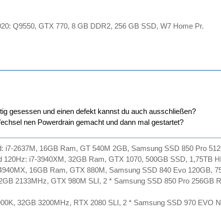
. 2020: Q9550, GTX 770, 8 GB DDR2, 256 GB SSD, W7 Home Pr.
chtig gesessen und einen defekt kannst du auch ausschließen?
chsel nen Powerdrain gemacht und dann mal gestartet?
d: i7-2637M, 16GB Ram, GT 540M 2GB, Samsung SSD 850 Pro 51
d 120Hz: i7-3940XM, 32GB Ram, GTX 1070, 500GB SSD, 1,75TB H
-4940MX, 16GB Ram, GTX 880M, Samsung SSD 840 Evo 120GB, 7
32GB 2133MHz, GTX 980M SLI, 2 * Samsung SSD 850 Pro 256GB R
900K, 32GB 3200MHz, RTX 2080 SLI, 2 * Samsung SSD 970 EVO N