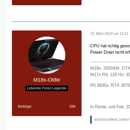
24. März 2018 um 10:11
CPU hat richtig gese
Power Drain nicht er
M18x: 2920XM, GTX 
M17x R4, 120 Hz: 3
M18x-Oldie
R5 5600x, RTX 3070
Lebende Foren Legende
In Rente, seit Feb
Beiträge
389
Einmal editiert, zuletz