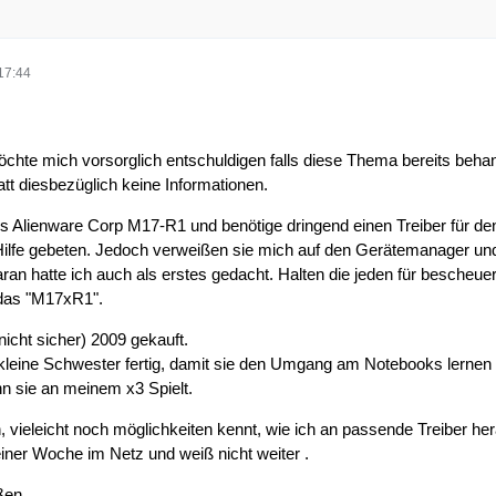
17:44
möchte mich vorsorglich entschuldigen falls diese Thema bereits beha
tt diesbezüglich keine Informationen.
nes Alienware Corp M17-R1 und benötige dringend einen Treiber für de
ilfe gebeten. Jedoch verweißen sie mich auf den Gerätemanager un
 Daran hatte ich auch als erstes gedacht. Halten die jeden für bescheuer
 das "M17xR1".
 nicht sicher) 2009 gekauft.
leine Schwester fertig, damit sie den Umgang am Notebooks lernen 
nn sie an meinem x3 Spielt.
 vieleicht noch möglichkeiten kennt, wie ich an passende Treiber h
einer Woche im Netz und weiß nicht weiter .
ßen