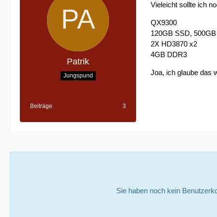
Vieleicht sollte ich
QX9300
120GB SSD, 500G
2X HD3870 x2
4GB DDR3
Patrik
Joa, ich glaube das 
Jungspund
Beiträge
3
Sie haben noch kein Benutzerko