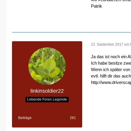
Patrik
22. September 2017 um 
Ja das ist noch ein Al
Ich habe besitze zwe
Wenn ich später von
evtl. hilft dir das au
http://www.drivers
linkinsoldier22
Lebende Foren Legende
Beiträge
281