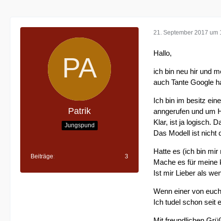
21. September 2017 um 
Hallo,
ich bin neu hir und 
auch Tante Google ha
Ich bin im besitz ei
Patrik
anngerufen und um H
Klar, ist ja logisch.
Jungspund
Das Modell ist nicht
Hatte es (ich bin mir
Beiträge
3
Mache es für meine k
Ist mir Lieber als we
Wenn einer von euch,
Ich tudel schon seit 
Mit freundlichen Grü