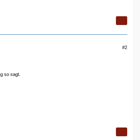
#2
g so sagt.