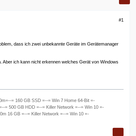
#1
roblem, dass ich zwei unbekannte Geräte im Gerätemanager
en. Aber ich kann nicht erkennen welches Gerät von Windows
60m=--= 160 GB SSD =--= Win 7 Home 64-Bit =-
--= 500 GB HDD =--= Killer Network =--= Win 10 =-
0m 16 GB =--= Killer Network =--= Win 10 =-