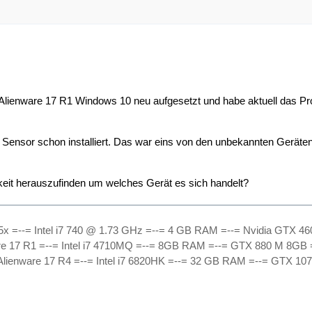
 Alienware 17 R1 Windows 10 neu aufgesetzt und habe aktuell das P
l Sensor schon installiert. Das war eins von den unbekannten Gerät
keit herauszufinden um welches Gerät es sich handelt?
5x =--= Intel i7 740 @ 1.73 GHz =--= 4 GB RAM =--= Nvidia GTX 4
re 17 R1 =--= Intel i7 4710MQ =--= 8GB RAM =--= GTX 880 M 8GB =
Alienware 17 R4 =--= Intel i7 6820HK =--= 32 GB RAM =--= GTX 107