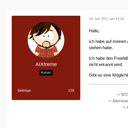
14. Juli 2017 um 14:24
Hallo,
ich habe auf meinen
stehen habe.
Ich habe den Freefal
AIXtreme
nicht erkannt wird.
Kaiser
Gibt es eine Möglich
Beiträge
228
-= M1
-= Alienwa
-= 