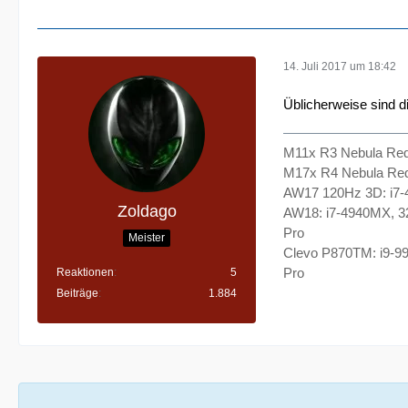
14. Juli 2017 um 18:42
Üblicherweise sind d
M11x R3 Nebula Re
M17x R4 Nebula Re
AW17 120Hz 3D: i7
Zoldago
AW18: i7-4940MX, 
Pro
Meister
Clevo P870TM: i9-9
Pro
Reaktionen
5
Beiträge
1.884