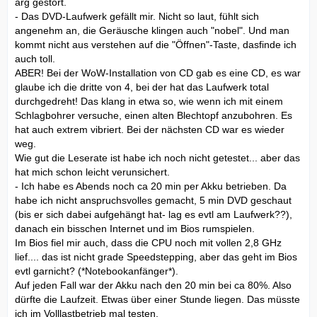
arg gestört.
- Das DVD-Laufwerk gefällt mir. Nicht so laut, fühlt sich
angenehm an, die Geräusche klingen auch "nobel". Und man
kommt nicht aus verstehen auf die "Öffnen"-Taste, dasfinde ich
auch toll.
ABER! Bei der WoW-Installation von CD gab es eine CD, es war
glaube ich die dritte von 4, bei der hat das Laufwerk total
durchgedreht! Das klang in etwa so, wie wenn ich mit einem
Schlagbohrer versuche, einen alten Blechtopf anzubohren. Es
hat auch extrem vibriert. Bei der nächsten CD war es wieder
weg.
Wie gut die Leserate ist habe ich noch nicht getestet... aber das
hat mich schon leicht verunsichert.
- Ich habe es Abends noch ca 20 min per Akku betrieben. Da
habe ich nicht anspruchsvolles gemacht, 5 min DVD geschaut
(bis er sich dabei aufgehängt hat- lag es evtl am Laufwerk??),
danach ein bisschen Internet und im Bios rumspielen.
Im Bios fiel mir auch, dass die CPU noch mit vollen 2,8 GHz
lief.... das ist nicht grade Speedstepping, aber das geht im Bios
evtl garnicht? (*Notebookanfänger*).
Auf jeden Fall war der Akku nach den 20 min bei ca 80%. Also
dürfte die Laufzeit. Etwas über einer Stunde liegen. Das müsste
ich im Volllastbetrieb mal testen.