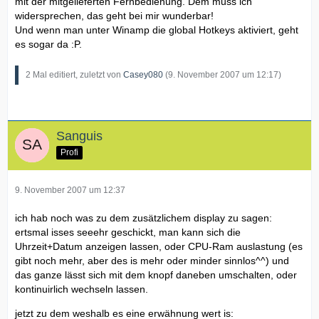
mit der mitgelieferten Fernbedienung. Dem muss ich
widersprechen, das geht bei mir wunderbar!
Und wenn man unter Winamp die global Hotkeys aktiviert, geht
es sogar da :P.
2 Mal editiert, zuletzt von
Casey080
(
9. November 2007 um 12:17
)
Sanguis
Profi
9. November 2007 um 12:37
ich hab noch was zu dem zusätzlichem display zu sagen:
ertsmal isses seeehr geschickt, man kann sich die
Uhrzeit+Datum anzeigen lassen, oder CPU-Ram auslastung (es
gibt noch mehr, aber des is mehr oder minder sinnlos^^) und
das ganze lässt sich mit dem knopf daneben umschalten, oder
kontinuirlich wechseln lassen.
jetzt zu dem weshalb es eine erwähnung wert is: