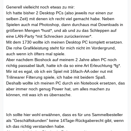
Generell vielleicht noch etwas zu mir:
Ich hatte bisher 2 Desktop PCs (also jeweils nur einen zur
selben Zeit) mit denen ich recht viel gemacht habe. Neben
Spielen auch mal Photoshop, dann durchaus mal Downloads in
größeren Mengen *hust*, und ab und zu das Schleppen auf
eine LAN-Party *mit Schrecken zurückerinner*.
Mit dem 1730 wollte ich meinen Desktop PC komplett ersetzen.
Die rohe Grafikleistung steht für mich nicht im Vordergrund,
auch wenn ich öfters mal spiele.
Aber nachdem Bioshock auf meinem 2 Jahre alten PC noch
richtig passabel läuft, hatte ich da so eine Art Erleuchtung *fg*.
Mir ist es egal, ob ich ein Spiel mit 16fach-AA oder nut mit
Trilinearer Filterung spiele, ich habe mit beidem Spaß.
Deshalb wollte ich meinen PC durch ein Notebook ersetzen, das
aber immer noch genug Power hat, um alles machen zu
können, mit was ich es überrasche.
Ich sollte hier wohl erwähnen, dass es für uns Sammelbesteller
als "Geschäftskunden" keine 14Tage-Rückgaberecht gibt, wenn
ich das richtig verstanden habe.