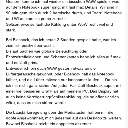
Gestern konnte ich mal wieder ein bisschen WoW spielen, was
auf dem Notebook super ging, mit fast max Details. Wir sind in
90 min gemütlich durch 2 heroische durch, und "trotz" Notebook
und WLan kam ich prima zurecht.
Seltsamerweise läuft die Kühlung unter WoW recht viel und
stark.
Bei Bioshock, das ich heute 2 Stunden gespielt habe, war ich
ziemlich positiv überrascht.
Bis auf Sachen wie globale Beleuchtung oder
Echtzeitreflektionen und Schattenkanten habe ich alles auf max,
und es läuft prima.
Entweder ich bin duch WoW gestern etwas an die
Lüftergeräusche gewöhnt, oder Bioshock hält das Notebook
kühler, und die Lüfter müssen nur langsamer laufen. ...Da bin
ich mir nicht ganz sicher. Auf jeden Fall läuft Bioshock super, mit
einer viel besseren Grafik als auf meinem PC. Das Display hat
auch keine Verzögerung/Schlierenbildung, die so offensichtlich
wäre, dass es mich stören würde.
Die Laustärkeregelung über die Mediatasten hat bei mir die
doofe Angewohnheit, mich jedesmal auf den Desktop zu werfen.
Bzw bei Bioshock reicht ein doppeltes alt+enter.