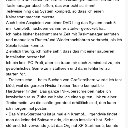
Taskmanager abschießen; das war echt schlimm!
Teilweise hing das System komplett, so dass ich einen
Kaltrestart machen musste.
Auch beim Abspielen von einer DVD hing das System nach 5
min komplett, nachdem es immer stärker geruckelt hat.
Ich habe bisher bestimmt mehr Zeit mit Taskmanager aufrufen
und manuellem Runter/und Wiederhochfahren verbracht, als ich
Spiele testen konnte.
Ziemlich traurig, ich hoffe sehr, dass das mit einer sauberen
Installation besser ist!
Ich bin kein PC-Profi, aber ich traue mir doch zumindest zu, ein
gewöhnliches Game zu installieren und dann fehlerfrei zu
starten *g*.
- Treibersuche.... beim Suchen von Grafiktreibern wurde ich fast
blöd, weil die ganzen Nvidia-Treiber "keine kompatible
Hardware" finden. Das ganze INF-überschreiben habe ich
inzwischen raus. Zuhause habe ich einen guten Link zu einer
Treiberseite, wo die schön geordnet erhältlich sind, den kann
ich morgen mal posten.
- Das Vista-Startmenü ist ja mal ein Krampf... irgendwie findet
man da keinerlei Software drin, die man installiert hat. Sehr
störend. Ich verwende jetzt das Orginal-XP-Startmenü, konnte