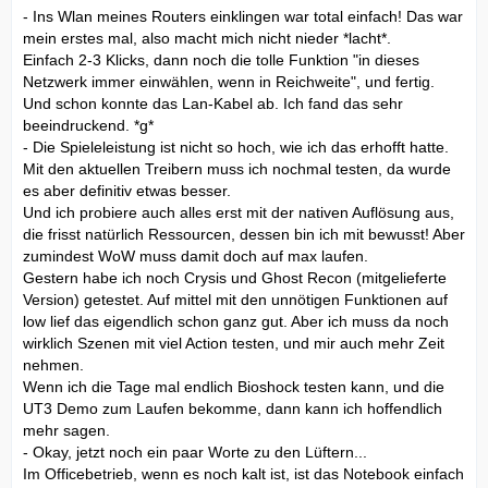
- Ins Wlan meines Routers einklingen war total einfach! Das war
mein erstes mal, also macht mich nicht nieder *lacht*.
Einfach 2-3 Klicks, dann noch die tolle Funktion "in dieses
Netzwerk immer einwählen, wenn in Reichweite", und fertig.
Und schon konnte das Lan-Kabel ab. Ich fand das sehr
beeindruckend. *g*
- Die Spieleleistung ist nicht so hoch, wie ich das erhofft hatte.
Mit den aktuellen Treibern muss ich nochmal testen, da wurde
es aber definitiv etwas besser.
Und ich probiere auch alles erst mit der nativen Auflösung aus,
die frisst natürlich Ressourcen, dessen bin ich mit bewusst! Aber
zumindest WoW muss damit doch auf max laufen.
Gestern habe ich noch Crysis und Ghost Recon (mitgelieferte
Version) getestet. Auf mittel mit den unnötigen Funktionen auf
low lief das eigendlich schon ganz gut. Aber ich muss da noch
wirklich Szenen mit viel Action testen, und mir auch mehr Zeit
nehmen.
Wenn ich die Tage mal endlich Bioshock testen kann, und die
UT3 Demo zum Laufen bekomme, dann kann ich hoffendlich
mehr sagen.
- Okay, jetzt noch ein paar Worte zu den Lüftern...
Im Officebetrieb, wenn es noch kalt ist, ist das Notebook einfach