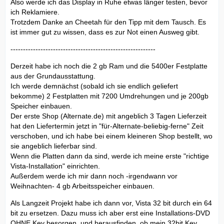
Also werde ich das Display in Ruhe etwas länger testen, bevor
ich Reklamiere.
Trotzdem Danke an Cheetah für den Tipp mit dem Tausch. Es
ist immer gut zu wissen, dass es zur Not einen Ausweg gibt.
----------------------------------------------------------
Derzeit habe ich noch die 2 gb Ram und die 5400er Festplatte
aus der Grundausstattung.
Ich werde demnächst (sobald ich sie endlich geliefert
bekomme) 2 Festplatten mit 7200 Umdrehungen und je 200gb
Speicher einbauen.
Der erste Shop (Alternate.de) mit angeblich 3 Tagen Lieferzeit
hat den Liefertermin jetzt in "für-Alternate-beliebig-ferne" Zeit
verschoben, und ich habe bei einem kleineren Shop bestellt, wo
sie angeblich lieferbar sind.
Wenn die Platten dann da sind, werde ich meine erste "richtige
Vista-Installation" einrichten.
Außerdem werde ich mir dann noch -irgendwann vor
Weihnachten- 4 gb Arbeitsspeicher einbauen.
Als Langzeit Projekt habe ich dann vor, Vista 32 bit durch ein 64
bit zu ersetzen. Dazu muss ich aber erst eine Installations-DVD
OHNE Key besorgen, und herausfinden, ob mein 32bit Key