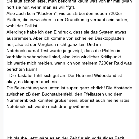
Sie läuft schön leise, man bekommt kaum was von ihr mit! (Man
hört sie nur, wenn man es will *fg*).
Also auch kein "Klackern", wie es zB bei den neuen 7200er
Platten, die inzwischen in der Grundkonfig verbaut sein sollen,
wohl der Fall ist.
Allerdings habe ich den Eindruck, dass sie das System etwas
ausbremsen. Aber ich komme von schnellen Desktopplatten
her, also ist der Vergleich nicht ganz fair. Und im
Notebookjournal-Test wurde ja gezeigt, dass die Platten im
Verhältnis sehr schnell sind, also kein wirklicher Kritikpunkt.
Ich werde mich melden, wenn ich von meinem 7200er Raid was
berichten kann!
- Die Tastatur fühlt sich gut an. Der Hub und Widerstand ist
okay, es klappert auch nix.
Die Beleuchtung von unten ist super, ganz ehrlich! Die Abstände
zwischen zB dem Buchstabenfeld, den Pfeiltasten und dem
Nummernblock könnten größer sein, aber ist auch meine rstes
Notebook, ich werde mich dran gewöhnen.
------------------------------------------------------------
Ich glaube, jetzt wäre es an der Zeit für ein vorläufiges Fazit...