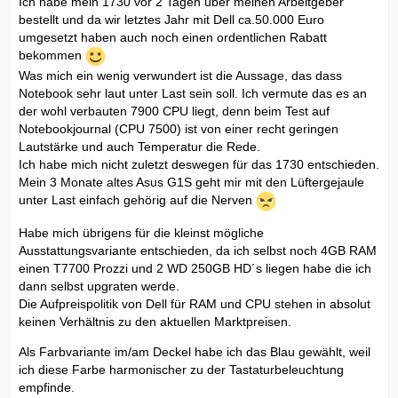
Ich habe mein 1730 vor 2 Tagen über meinen Arbeitgeber
bestellt und da wir letztes Jahr mit Dell ca.50.000 Euro
umgesetzt haben auch noch einen ordentlichen Rabatt
bekommen
Was mich ein wenig verwundert ist die Aussage, das dass
Notebook sehr laut unter Last sein soll. Ich vermute das es an
der wohl verbauten 7900 CPU liegt, denn beim Test auf
Notebookjournal (CPU 7500) ist von einer recht geringen
Lautstärke und auch Temperatur die Rede.
Ich habe mich nicht zuletzt deswegen für das 1730 entschieden.
Mein 3 Monate altes Asus G1S geht mir mit den Lüftergejaule
unter Last einfach gehörig auf die Nerven
Habe mich übrigens für die kleinst mögliche
Ausstattungsvariante entschieden, da ich selbst noch 4GB RAM
einen T7700 Prozzi und 2 WD 250GB HD´s liegen habe die ich
dann selbst upgraten werde.
Die Aufpreispolitik von Dell für RAM und CPU stehen in absolut
keinen Verhältnis zu den aktuellen Marktpreisen.
Als Farbvariante im/am Deckel habe ich das Blau gewählt, weil
ich diese Farbe harmonischer zu der Tastaturbeleuchtung
empfinde.