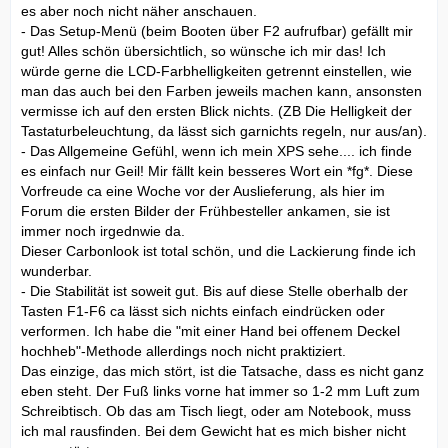
es aber noch nicht näher anschauen.
- Das Setup-Menü (beim Booten über F2 aufrufbar) gefällt mir
gut! Alles schön übersichtlich, so wünsche ich mir das! Ich
würde gerne die LCD-Farbhelligkeiten getrennt einstellen, wie
man das auch bei den Farben jeweils machen kann, ansonsten
vermisse ich auf den ersten Blick nichts. (ZB Die Helligkeit der
Tastaturbeleuchtung, da lässt sich garnichts regeln, nur aus/an).
- Das Allgemeine Gefühl, wenn ich mein XPS sehe.... ich finde
es einfach nur Geil! Mir fällt kein besseres Wort ein *fg*. Diese
Vorfreude ca eine Woche vor der Auslieferung, als hier im
Forum die ersten Bilder der Frühbesteller ankamen, sie ist
immer noch irgednwie da.
Dieser Carbonlook ist total schön, und die Lackierung finde ich
wunderbar.
- Die Stabilität ist soweit gut. Bis auf diese Stelle oberhalb der
Tasten F1-F6 ca lässt sich nichts einfach eindrücken oder
verformen. Ich habe die "mit einer Hand bei offenem Deckel
hochheb"-Methode allerdings noch nicht praktiziert.
Das einzige, das mich stört, ist die Tatsache, dass es nicht ganz
eben steht. Der Fuß links vorne hat immer so 1-2 mm Luft zum
Schreibtisch. Ob das am Tisch liegt, oder am Notebook, muss
ich mal rausfinden. Bei dem Gewicht hat es mich bisher nicht