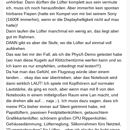
unhörbar. Dann dürften die Lüfter komplett aus sein vermute
ich, muss ich noch herausfinden. Aber immerhin kein spontan
hörbares Fiepen (hatte ein Kumpel von mir bei seinem Sony
(1600€ immerhin), wenn er die Displayhelligkeit nicht auf max
hatte)!
Dann laufen die Lüfter manchmal ein wenig an, das liegt aber
gut im Rahmen.
DANN gibt es aber die Stufe, wo die Lüfter auf einmal voll
aufdrehen.
Das war bei mir der Fall, als ich die PhysX-Demo getestet habe
(wo man diese Kugeln auf Klötzchentürme werfen kann und so.
Ich kann es nur empfehlen, unbedingt mal testen!!!).
Da hat man das Gefühl, ein Flugzeug würde über einem
landen.... okay das war übertrieben, aber das Notebook wird
dann wirklich LAUT! Ich spiele mit Kopfhörern auf normaler
Lautstärke, da ging es noch, aber wenn man mit 8 von den
Notebooks in einem mittelgroßen Raum eine Lan macht, und
die drehen alle auf.... naja ;-). Ich muss dazu sagen, dass ich
meine PCs bisher immer auf Silent getrimmt habe, mit
Papstlüftern, passiven Festplattenkühlern, getauschtem
Grafikkartenlüfter, schönem großen CPU Rippenkühler,
Gehäusedämmung, Lüfterreglung, Silikonrahmen fürs Netzteil,
"Gummischrauben" für Lüfter.... ehm ich glaube ihr habt einen