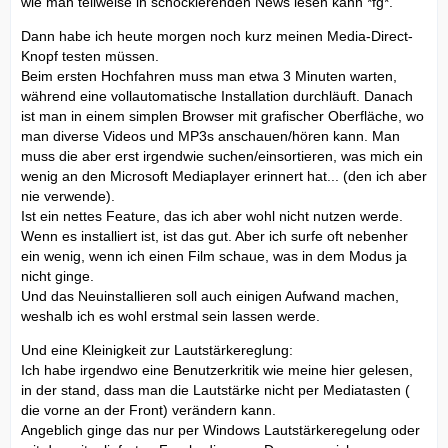
wie man teilweise in schockierenden News lesen kann *fg*.
Dann habe ich heute morgen noch kurz meinen Media-Direct-
Knopf testen müssen.
Beim ersten Hochfahren muss man etwa 3 Minuten warten,
während eine vollautomatische Installation durchläuft. Danach
ist man in einem simplen Browser mit grafischer Oberfläche, wo
man diverse Videos und MP3s anschauen/hören kann. Man
muss die aber erst irgendwie suchen/einsortieren, was mich ein
wenig an den Microsoft Mediaplayer erinnert hat... (den ich aber
nie verwende).
Ist ein nettes Feature, das ich aber wohl nicht nutzen werde.
Wenn es installiert ist, ist das gut. Aber ich surfe oft nebenher
ein wenig, wenn ich einen Film schaue, was in dem Modus ja
nicht ginge.
Und das Neuinstallieren soll auch einigen Aufwand machen,
weshalb ich es wohl erstmal sein lassen werde.
Und eine Kleinigkeit zur Lautstärkereglung:
Ich habe irgendwo eine Benutzerkritik wie meine hier gelesen,
in der stand, dass man die Lautstärke nicht per Mediatasten (
die vorne an der Front) verändern kann.
Angeblich ginge das nur per Windows Lautstärkeregelung oder