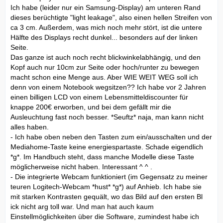
Ich habe (leider nur ein Samsung-Display) am unteren Rand
dieses berüchtigte "light leakage", also einen hellen Streifen von
ca 3 cm. Außerdem, was mich noch mehr stört, ist die untere
Hälfte des Displays recht dunkel... besonders auf der linken
Seite.
Das ganze ist auch noch recht blickwinkelabhängig, und den
Kopf auch nur 10cm zur Seite oder hoch/runter zu bewegen
macht schon eine Menge aus. Aber WIE WEIT WEG soll ich
denn von einem Notebook wegsitzen?? Ich habe vor 2 Jahren
einen billigen LCD von einem Lebensmitteldiscounter für
knappe 200€ erworben, und bei dem gefällt mir die
Ausleuchtung fast noch besser. *Seuftz* naja, man kann nicht
alles haben.
- Ich habe oben neben den Tasten zum ein/ausschalten und der
Mediahome-Taste keine energiespartaste. Schade eigendlich
*g*. Im Handbuch steht, dass manche Modelle diese Taste
möglicherweise nicht haben. Interessant ^ ^ .
- Die integrierte Webcam funktioniert (im Gegensatz zu meiner
teuren Logitech-Webcam *hust* *g*) auf Anhieb. Ich habe sie
mit starken Kontrasten gequält, wo das Bild auf den ersten Bl
ick nicht arg toll war. Und man hat auch kaum
Einstellmöglichkeiten über die Software, zumindest habe ich