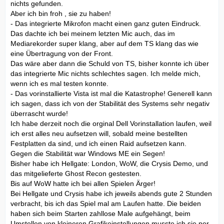
nichts gefunden.
Aber ich bin froh , sie zu haben!
- Das integrierte Mikrofon macht einen ganz guten Eindruck.
Das dachte ich bei meinem letzten Mic auch, das im
Mediarekorder super klang, aber auf dem TS klang das wie
eine Übertragung von der Front.
Das wäre aber dann die Schuld von TS, bisher konnte ich über
das integrierte Mic nichts schlechtes sagen. Ich melde mich,
wenn ich es mal testen konnte.
- Das vorinstallierte Vista ist mal die Katastrophe! Generell kann
ich sagen, dass ich von der Stabilität des Systems sehr negativ
überrascht wurde!
Ich habe derzeit noch die orginal Dell Vorinstallation laufen, weil
ich erst alles neu aufsetzen will, sobald meine bestellten
Festplatten da sind, und ich einen Raid aufsetzen kann.
Gegen die Stabilität war Windows ME ein Segen!
Bisher habe ich Hellgate: London, WoW, die Crysis Demo, und
das mitgelieferte Ghost Recon gestesten.
Bis auf WoW hatte ich bei allen Spielen Ärger!
Bei Hellgate und Crysis habe ich jeweils abends gute 2 Stunden
verbracht, bis ich das Spiel mal am Laufen hatte. Die beiden
haben sich beim Starten zahllose Male aufgehängt, beim
Umstellen von kleineren Grafikeinstellungen musste ich sie per