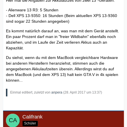
Hier mal die Angaben zur Akkulaufzeit von zwei 13"-Geräten:
- Alienware 13 R3: 5 Stunden
- Dell XPS 13-9350: 16 Stunden (Beim aktuellen XPS 13-9360
sind sogar 22 Stunden angegeben)
Es kommt natürlich darauf an, was man mit dem Gerät anstellt.
Ein paar Prozent darf man in "freier Wildbahn" ebenfalls noch
abziehen, und im Laufe der Zeit verlieren Akkus auch an
Kapazität.
Du siehst, wenn du mit dem MacBook vergleichbare Hardware
bei anderen Herstellern heranziehst, stimmen auch die
angegebenen Akkulaufzeiten überein. Allerdings wirst du auf
dem MacBook (und dem XPS 13) halt kein GTA V in 4k spielen
können...
Einmal editiert, zuletzt von
anpera
(
28. April 2017 um 13:37
)
Califrank
Schüler