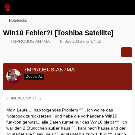
Notebooks
Win10 Fehler?! [Toshiba Satellite]
7MPROBUS-AN7MA
8. Juli 2016 um 17:52
7MPROBUS-AN7MA
Doppel As
8. Juli 2016 um 17:52
Moin Leute ... hab folgendes Problem ^^.. Ich wollte das
Notebook zurücksetzen.. und habe die vorhandene Win10
funktion genutzt... alle Daten runter nur das Win10 bleibt ^^. ich
war den 2 Stündchen außer haus ^^. kam nach hause und der
pc startet alle 5 sek. neu ^^. er startet bis zum 1. bild ^^. sprich