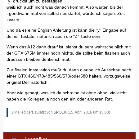
"y" drückst um zu bestätigen,
weiß ich auch nicht was danach kommt. Also warten bis der
irgendwann mal von selbst neustartet, würde ich sagen. Zeit
lassen.
Und da es eine English Anleitung ist kann die "y" Eingabe auf
deiner Tastatur natürlich auch die "Z" Taste sein.
Wenn das A12 dann drauf ist, siehst du sehr wahrscheinlich mit
der GTX 675M immer noch nichts, die sollte beim flashen auch
draussen bleiben denke ich mal.
Zur finalen Installation mußt du dann glaube ich Ausschau nach
einer GTX 460/470/485/560/570/oder580 halten, vorzugsweise
original Dell natürlich.
Aber wie gesagt, was ich da schreibe ist ohne ohne, vielleicht
haben die Kollegen ja noch den ein oder anderen Rat.
3 Mal editiert, zuletzt von
SPOCK
(
15. April 2016 um 18:03
)
Loundlim