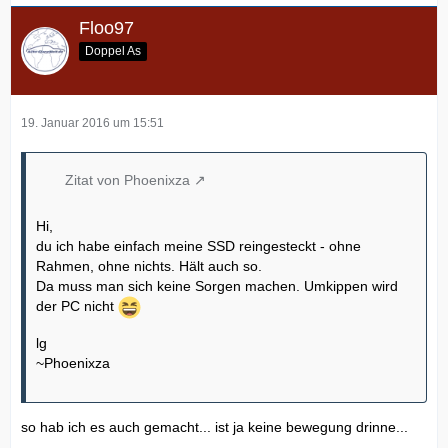
lg
~Phoenixza
Floo97
Doppel As
-------------------------------------------------------------
19. Januar 2016 um 15:51
Edit.: Das Alienware Command Center beinhaltet auch das
Zitat von Phoenixza
"Thermal Center"
alle Versionen können nach wie vor noch auf DELL via
Hi,
direkter Suche z.B.
du ich habe einfach meine SSD reingesteckt - ohne
2.8.9.0
Rahmen, ohne nichts. Hält auch so.
Auch wenn es neuere Versionen gibt war diese auf dem
Da muss man sich keine Sorgen machen. Umkippen wird
Win7 OS drauf und
lg
der PC nicht
unter 10 funktioniert alles inkl. der Tastatursteuerung (keine
~Phoenixza
weitere SW nötig)
lg
perfekt.
~Phoenixza
Alles andere wurde von Windows selbst geladen. Freut
mich sehr dass es keine
Windows-technischen Probleme gibt
so hab ich es auch gemacht... ist ja keine bewegung drinne...