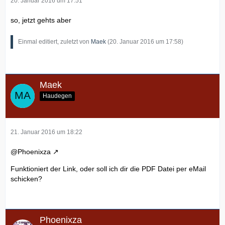
20. Januar 2016 um 17:51
so, jetzt gehts aber
Einmal editiert, zuletzt von
Maek
(
20. Januar 2016 um 17:58
)
Maek
Haudegen
21. Januar 2016 um 18:22
@Phoenixza
Funktioniert der Link, oder soll ich dir die PDF Datei per eMail
schicken?
Phoenixza