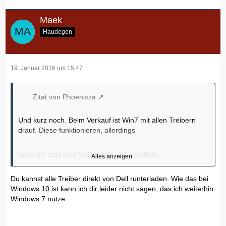
Maek
Haudegen
19. Januar 2016 um 15:47
Zitat von Phoenixza
Und kurz noch. Beim Verkauf ist Win7 mit allen Treibern
drauf. Diese funktionieren, allerdings
habe ich jetzt eine SSD mit Win10 installiert.
Alles anzeigen
Du kannst alle Treiber direkt von Dell runterladen. Wie das bei
Welche Treiber muss ich laden und wo finde ich die?
Windows 10 ist kann ich dir leider nicht sagen, das ich weiterhin
Windows 7 nutze
Wäre top wenn das jemand weis