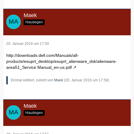
Maek
Haudegen
20. Januar 2016 um 17:50
http://downloads.dell.com/Manuals/all-
products/esuprt_desktop/esuprt_alienware_dsk/alienware-
area51_Service Manual_en-us.pdf
Einmal editiert, zuletzt von
Maek
(
20. Januar 2016 um 17:58
)
Maek
Haudegen